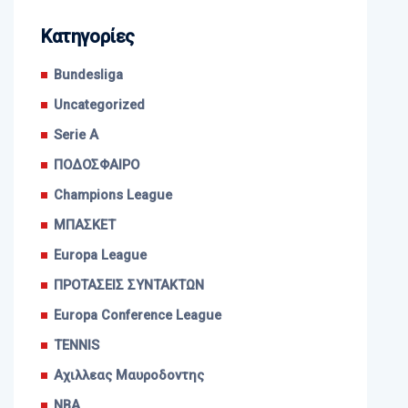
Kατηγορίες
Bundesliga
Uncategorized
Serie A
ΠΟΔΟΣΦΑΙΡΟ
Champions League
ΜΠΑΣΚΕΤ
Europa League
ΠΡΟΤΑΣΕΙΣ ΣΥΝΤΑΚΤΩΝ
Europa Conference League
TENNIS
Αχιλλεας Μαυροδοντης
NBA