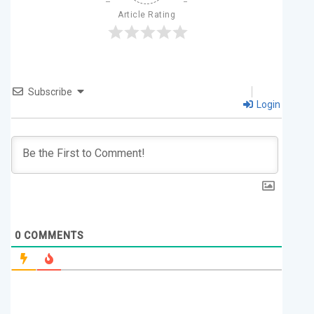
Article Rating
Subscribe
Login
0
COMMENTS