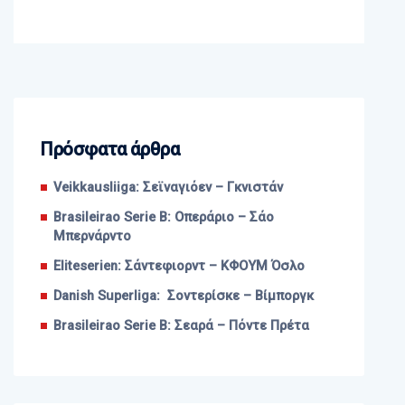
Πρόσφατα άρθρα
Veikkausliiga: Σεϊναγιόεν – Γκνιστάν
Brasileirao Serie B: Οπεράριο – Σάο
Μπερνάρντο
Eliteserien: Σάντεφιορντ – ΚΦΟΥΜ Όσλο
Danish Superliga: Σοντερίσκε – Βίμποργκ
Brasileirao Serie B: Σεαρά – Πόντε Πρέτα