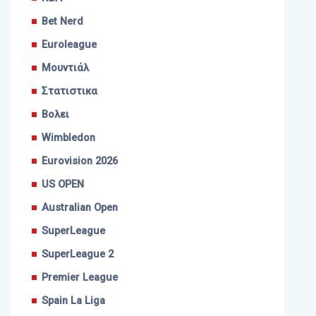
Bet Nerd
Euroleague
Μουντιάλ
Στατιστικα
Βολει
Wimbledon
Eurovision 2026
US OPEN
Australian Open
SuperLeague
SuperLeague 2
Premier League
Spain La Liga