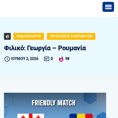
ΠΟΔΟΣΦΑΙΡΟ
ΠΡΟΤΑΣΕΙΣ ΣΥΝΤΑΚΤΩΝ
Φιλικό: Γεωργία – Ρουμανία
ΙΟΥΝΊΟΥ 2, 2026
0
98