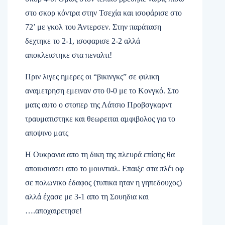
στο σκορ κόντρα στην Τσεχία και ισοφάρισε στο
72’ με γκολ του Άντερσεν. Στην παράταση
δεχτηκε το 2-1, ισοφαρισε 2-2 αλλά
αποκλειστηκε στα πεναλτι!
Πριν λιγες ημερες οι “βικινγκς” σε φιλικη
αναμετρηση εμειναν στο 0-0 με το Κονγκό. Στο
ματς αυτο ο στοπερ της Λάτσιο Προβσγκαρντ
τραυματιστηκε και θεωρειται αμφιβολος για το
αποψινο ματς
Η Ουκρανια απο τη δικη της πλευρά επίσης θα
αποιυσιασει απο το μουντιαλ. Επαιξε στα πλέι οφ
σε πολωνικο έδαφος (τυπικα ηταν η γηπεδουχος)
αλλά έχασε με 3-1 απο τη Σουηδια και
….αποχαιρετησε!