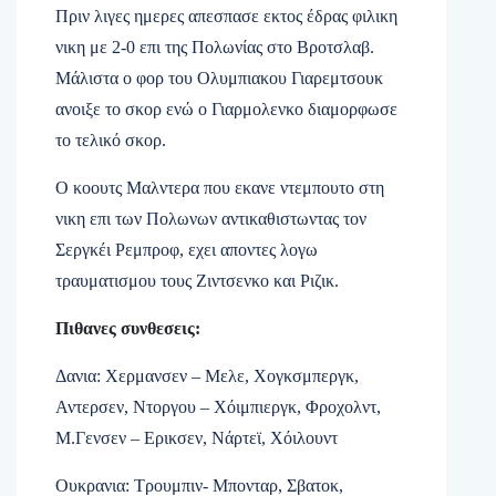
Πριν λιγες ημερες απεσπασε εκτος έδρας φιλικη
νικη με 2-0 επι της Πολωνίας στο Βροτσλαβ.
Μάλιστα ο φορ του Ολυμπιακου Γιαρεμτσουκ
ανοιξε το σκορ ενώ ο Γιαρμολενκο διαμορφωσε
το τελικό σκορ.
Ο κοουτς Μαλντερα που εκανε ντεμπουτο στη
νικη επι των Πολωνων αντικαθιστωντας τον
Σεργκέι Ρεμπροφ, εχει αποντες λογω
τραυματισμου τους Ζιντσενκο και Ριζικ.
Πιθανες συνθεσεις:
Δανια: Χερμανσεν – Μελε, Χογκσμπεργκ,
Αντερσεν, Ντοργου – Χόιμπιεργκ, Φροχολντ,
Μ.Γενσεν – Ερικσεν, Νάρτεϊ, Χόιλουντ
Ουκρανια: Τρουμπιν- Μπονταρ, Σβατοκ,