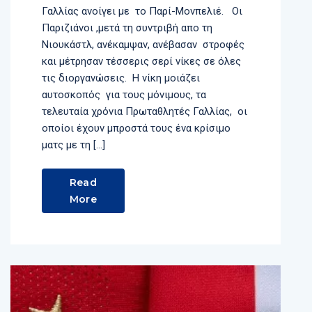
Γαλλίας ανοίγει με το Παρί-Μονπελιέ. Οι
Παριζιάνοι ,μετά τη συντριβή απο τη
Νιουκάστλ, ανέκαμψαν, ανέβασαν στροφές
και μέτρησαν τέσσερις σερί νίκες σε όλες
τις διοργανώσεις. Η νίκη μοιάζει
αυτοσκοπός για τους μόνιμους, τα
τελευταία χρόνια Πρωταθλητές Γαλλίας, οι
οποίοι έχουν μπροστά τους ένα κρίσιμο
ματς με τη […]
Read
More