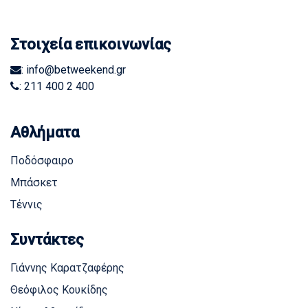
Στοιχεία επικοινωνίας
: info@betweekend.gr
: 211 400 2 400
Αθλήματα
Ποδόσφαιρο
Μπάσκετ
Τέννις
Συντάκτες
Γιάννης Καρατζαφέρης
Θεόφιλος Κουκίδης