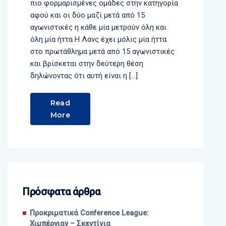
πιο φορμαρισμένες ομάδες στην κατηγορία
αφού και οι δύο μαζί μετά από 15
αγωνιστικές η κάθε μία μετρούν όλη και
όλη μία ήττα Η Λανς έχει μόλις μία ήττα
στο πρωτάθλημα μετά από 15 αγωνιστικές
και βρίσκεται στην δεύτερη θέση
δηλώνοντας ότι αυτή είναι η […]
Read
More
Πρόσφατα άρθρα
Προκριματικά Conference League:
Χιμπέρνιαν – Σκεντίγια