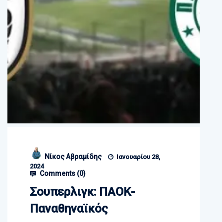
Νίκος Αβραμίδης
Ιανουαρίου 28,
2024
Comments (
0
)
Σουπερλιγκ: ΠΑΟΚ-
Παναθηναϊκός