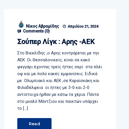
Νίκος Αβραμίδης
Απριλίου 21, 2024
Comments (
0
)
Σούπερ Λίγκ : Αρης -ΑΕΚ
Στο Βικελίδης ,ο Αρης κοντράρεται με την
ΑΕΚ. Οι Θεσσαλονικείς; είναι σε κακό
φεγγάρι έχοντας τρείς ήττες σερί στα πλέι
οφ και με πολύ κακές εμφανίσεις. Ειδικά
με Ολυμπιακό και ΑΕΚ ,σε Καραϊσκάκη και
Φιλαδέλφεια οι ήττες με 3-0 και 2-0
αντίστοιχα ήρθαν με κάτω τα χέρια. Πάντα
στο μυαλό Μάντζιου και παικτών υπάρχει
το […]
Read