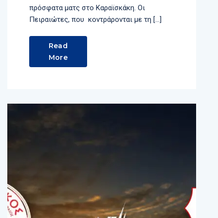
πρόσφατα ματς στο Καραϊσκάκη. Οι
Πειραιώτες, που κοντράρονται με τη […]
Read
More