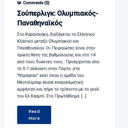
Comments (
0
)
Σούπερλιγκ: Ολυμπιακός-
Παναθηναϊκός
Στο Καραϊσκάκη, διεξάγεται το Ελληνικό
Κλάσικο μεταξύ Ολυμπιακού και
Παναθηναϊκού. Oι Πειραιώτες είναι στην
πρώτη θέση της βαθμολογίας και στο +4
από τους διώκτες τους. Προέρχονται απο
το 0-1 απέναντι στην Πόρτο ,στο
“Ντραγκάο” εκεί όπου η ομάδα του
Μεντιλίμπαρ έκανε επαγγελματική
εμφάνιση και πήρε το τρίποντο με το γκολ
του Ελ Κααμπί. Στο Πρωτάθλημα […]
Read
More