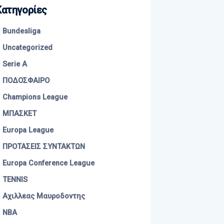
Kατηγορίες
Bundesliga
Uncategorized
Serie A
ΠΟΔΟΣΦΑΙΡΟ
Champions League
ΜΠΑΣΚΕΤ
Europa League
ΠΡΟΤΑΣΕΙΣ ΣΥΝΤΑΚΤΩΝ
Europa Conference League
TENNIS
Αχιλλεας Μαυροδοντης
NBA