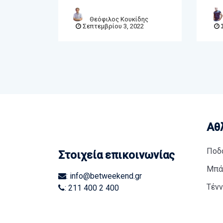
Θεόφιλος Κουκίδης
Σεπτεμβρίου 3, 2022
Σ
αφέρης
22
Αθ
Ποδ
Στοιχεία επικοινωνίας
Μπά
: info@betweekend.gr
Τένν
: 211 400 2 400