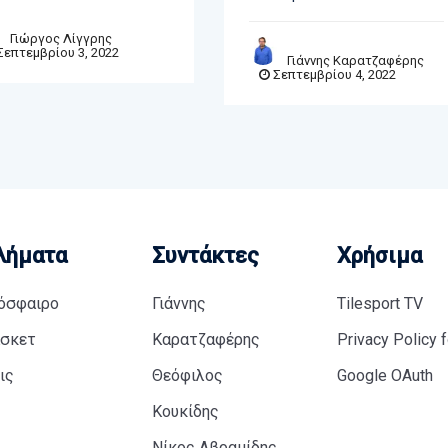
Γιώργος Λίγγρης
επτεμβρίου 3, 2022
Γιάννης Καρατζαφέρης
Σεπτεμβρίου 4, 2022
λήματα
Συντάκτες
Χρήσιμα
όσφαιρο
Γιάννης
Tilesport TV
σκετ
Καρατζαφέρης
Privacy Policy f
ις
Θεόφιλος
Google OAuth
Κουκίδης
Νίκος Αβραμίδης