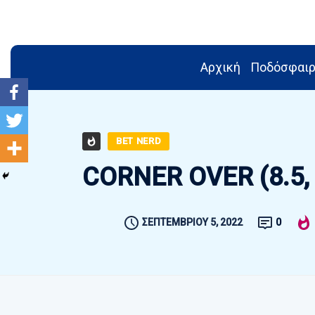
Αρχική
Ποδόσφαι
BET NERD
CORNER OVER (8.5, 9
ΣΕΠΤΕΜΒΡΊΟΥ 5, 2022
0