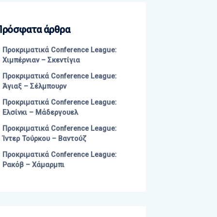
Πρόσφατα άρθρα
Προκριματικά Conference League:
Χιμπέρνιαν – Σκεντίγια
Προκριματικά Conference League:
Άγιαξ – Σέλμπουρν
Προκριματικά Conference League:
Ελσίνκι – Μάδεργουελ
Προκριματικά Conference League:
Ίντερ Τούρκου – Βαντούζ
Προκριματικά Conference League:
Ρακόβ – Χάμαρμπι