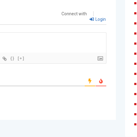
Connect with
Login
{}
[+]