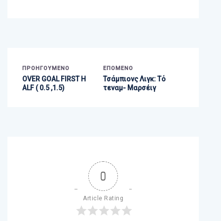
ΠΡΟΗΓΟΎΜΕΝΟ
ΕΠΌΜΕΝΟ
OVER GOAL FIRST H
Τσάμπιονς Λιγκ: Τό
ALF ( 0.5 ,1.5)
τεναμ- Μαρσέιγ
0
Article Rating