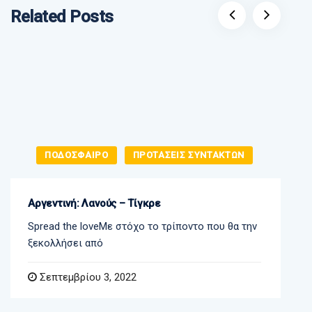
Related Posts
ΠΟΔΟΣΦΑΙΡΟ
ΠΡΟΤΑΣΕΙΣ ΣΥΝΤΑΚΤΩΝ
Αργεντινή: Λανούς – Τίγκρε
Spread the loveΜε στόχο το τρίποντο που θα την
ξεκολλήσει από
Σεπτεμβρίου 3, 2022