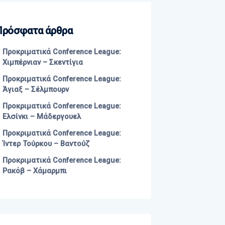
Πρόσφατα άρθρα
Προκριματικά Conference League:
Χιμπέρνιαν – Σκεντίγια
Προκριματικά Conference League:
Άγιαξ – Σέλμπουρν
Προκριματικά Conference League:
Ελσίνκι – Μάδεργουελ
Προκριματικά Conference League:
Ίντερ Τούρκου – Βαντούζ
Προκριματικά Conference League:
Ρακόβ – Χάμαρμπι