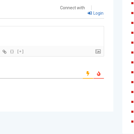
Connect with
Login
{}
[+]