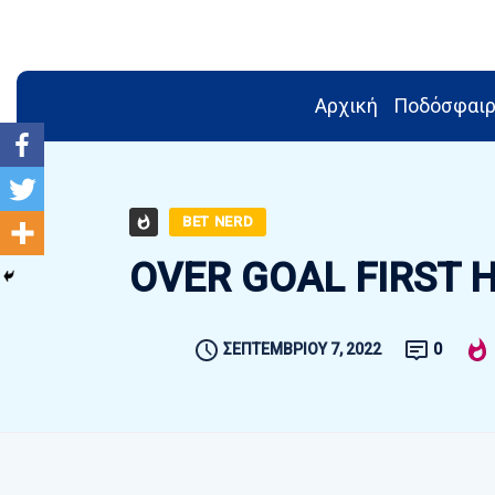
Αρχική
Ποδόσφαι
BET NERD
OVER GOAL FIRST HA
ΣΕΠΤΕΜΒΡΊΟΥ 7, 2022
0