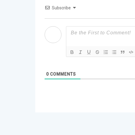
Subscribe
0
COMMENTS