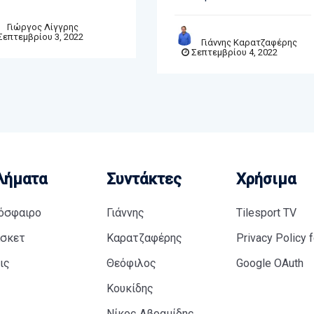
Γιώργος Λίγγρης
επτεμβρίου 3, 2022
Γιάννης Καρατζαφέρης
Σεπτεμβρίου 4, 2022
λήματα
Συντάκτες
Χρήσιμα
όσφαιρο
Γιάννης
Tilesport TV
σκετ
Καρατζαφέρης
Privacy Policy f
ις
Θεόφιλος
Google OAuth
Κουκίδης
Νίκος Αβραμίδης