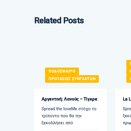
Related Posts
ΠΟΔΟΣΦΑΙΡΟ
E
ΠΡΟΤΑΣΕΙΣ ΣΥΝΤΑΚΤΩΝ
Αργεντινή: Λανούς – Τίγκρε
La 
σεναλ
Spread the loveΜε στόχο το
Spre
 θέατρο
τρίποντο που θα την
ξεκί
ξεκολλήσει από
πρω
έκλεψε