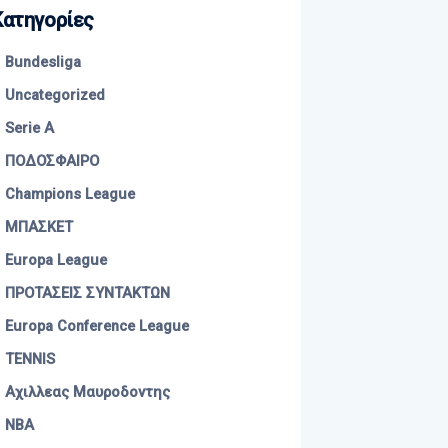
Kατηγορίες
Bundesliga
Uncategorized
Serie A
ΠΟΔΟΣΦΑΙΡΟ
Champions League
ΜΠΑΣΚΕΤ
Europa League
ΠΡΟΤΑΣΕΙΣ ΣΥΝΤΑΚΤΩΝ
Europa Conference League
TENNIS
Αχιλλεας Μαυροδοντης
NBA