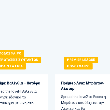
ΠΟΔΟΣΦΑΙΡΟ
ΠΡΟΤΑΣΕΙΣ ΣΥΝΤΑΚΤΩΝ
PREMIER LEAGUE
SPAIN LA LIGA
ΠΟΔΟΣΦΑΙΡΟ
Liga: Βαλένθια – Χετάφε
Πρέμιερ Λιγκ: Μπράιτον-
Λέστερ
ad the loveΗ Βαλένθια
Spread the loveΣτο Essex η
νησε ιδανικά το
Μπράιτον υποδέχεται την
τάθλημα με νίκη στο
Λέστερ και θα