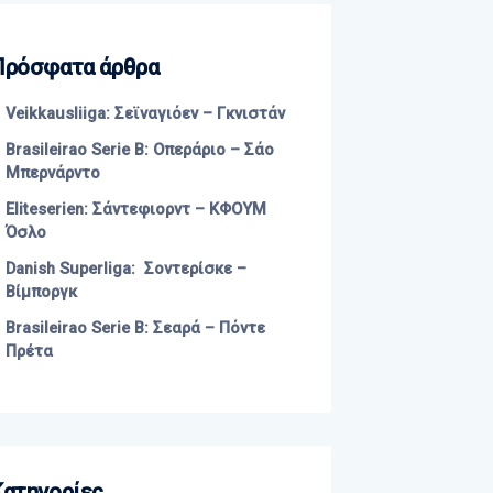
Πρόσφατα άρθρα
Veikkausliiga: Σεϊναγιόεν – Γκνιστάν
Brasileirao Serie B: Οπεράριο – Σάο
Μπερνάρντο
Eliteserien: Σάντεφιορντ – ΚΦΟΥΜ
Όσλο
Danish Superliga: Σοντερίσκε –
Βίμποργκ
Brasileirao Serie B: Σεαρά – Πόντε
Πρέτα
Kατηγορίες