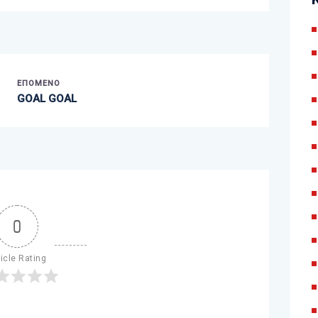
ΕΠΌΜΕΝΟ
GOAL GOAL
0
ticle Rating