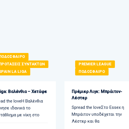
ΠΟΔΟΣΦΑΙΡΟ
ΠΡΟΤΑΣΕΙΣ ΣΥΝΤΑΚΤΩΝ
PREMIER LEAGUE
SPAIN LA LIGA
ΠΟΔΟΣΦΑΙΡΟ
Liga: Βαλένθια – Χετάφε
Πρέμιερ Λιγκ: Μπράιτον-
Λέστερ
ad the loveΗ Βαλένθια
Spread the loveΣτο Essex η
νησε ιδανικά το
Μπράιτον υποδέχεται την
τάθλημα με νίκη στο
Λέστερ και θα