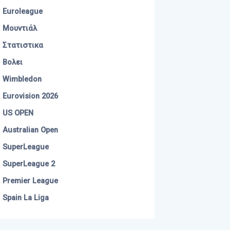
Euroleague
Μουντιάλ
Στατιστικα
Βολει
Wimbledon
Eurovision 2026
US OPEN
Australian Open
SuperLeague
SuperLeague 2
Premier League
Spain La Liga