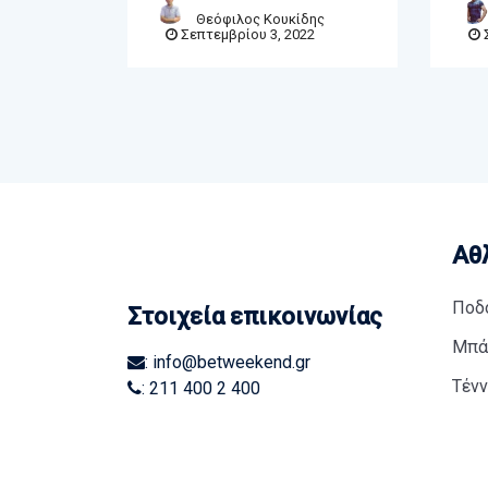
Θεόφιλος Κουκίδης
Σεπτεμβρίου 3, 2022
Σ
αφέρης
22
Αθ
Ποδ
Στοιχεία επικοινωνίας
Μπά
: info@betweekend.gr
Τένν
: 211 400 2 400