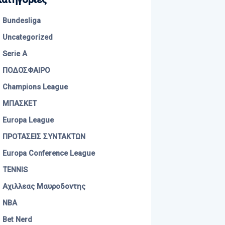
Bundesliga
Uncategorized
Serie A
ΠΟΔΟΣΦΑΙΡΟ
Champions League
ΜΠΑΣΚΕΤ
Europa League
ΠΡΟΤΑΣΕΙΣ ΣΥΝΤΑΚΤΩΝ
Europa Conference League
TENNIS
Αχιλλεας Μαυροδοντης
NBA
Bet Nerd