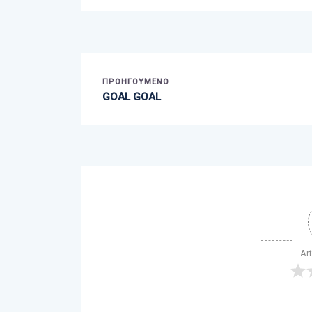
ΠΡΟΗΓΟΎΜΕΝΟ
GOAL GOAL
Ar