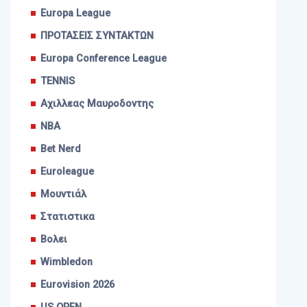
Europa League
ΠΡΟΤΑΣΕΙΣ ΣΥΝΤΑΚΤΩΝ
Europa Conference League
TENNIS
Αχιλλεας Μαυροδοντης
NBA
Bet Nerd
Euroleague
Μουντιάλ
Στατιστικα
Βολει
Wimbledon
Eurovision 2026