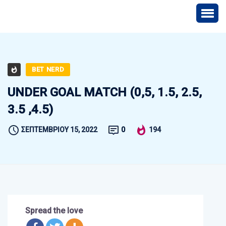
BET NERD
UNDER GOAL MATCH (0,5, 1.5, 2.5,
3.5 ,4.5)
ΣΕΠΤΕΜΒΡΊΟΥ 15, 2022
0
194
Spread the love