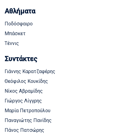
Αθλήματα
Ποδόσφαιρο
Μπάσκετ
Τέννις
Συντάκτες
Γιάννης Καρατζαφέρης
Θεόφιλος Κουκίδης
Νίκος Αβραμίδης
Γιώργος Λίγγρης
Μαρία Πετροπούλου
Παναγιώτης Πανίδης
Πάνος Πατσώρης