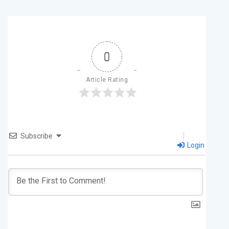
0
Article Rating
Subscribe
Login