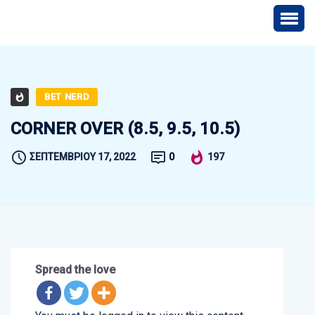
BET NERD
CORNER OVER (8.5, 9.5, 10.5)
ΣΕΠΤΕΜΒΡΊΟΥ 17, 2022
0
197
Spread the love