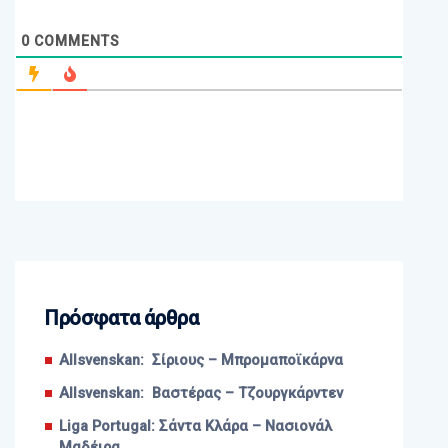
0
COMMENTS
Πρόσφατα άρθρα
Allsvenskan: Σίριους – Μπρομαποϊκάρνα
Allsvenskan: Βαστέρας – Τζουργκάρντεν
Liga Portugal: Σάντα Κλάρα – Νασιονάλ
Μαδέιρα