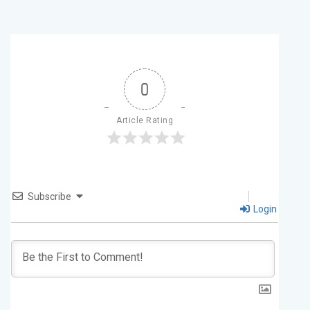
0
Article Rating
Subscribe
Login