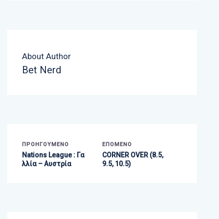
About Author
Bet Nerd
ΠΡΟΗΓΟΎΜΕΝΟ
ΕΠΌΜΕΝΟ
Nations League : Γα
CORNER OVER (8.5,
λλία – Αυστρία
9.5, 10.5)