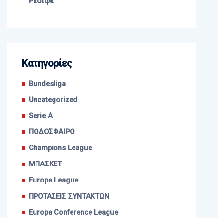
Ρεσίφε
Kατηγορίες
Bundesliga
Uncategorized
Serie A
ΠΟΔΟΣΦΑΙΡΟ
Champions League
ΜΠΑΣΚΕΤ
Europa League
ΠΡΟΤΑΣΕΙΣ ΣΥΝΤΑΚΤΩΝ
Europa Conference League