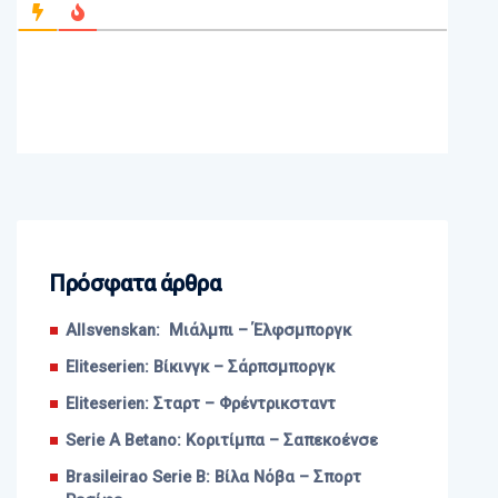
Πρόσφατα άρθρα
Allsvenskan: Μιάλμπι – Έλφσμποργκ
Eliteserien: Βίκινγκ – Σάρπσμποργκ
Eliteserien: Σταρτ – Φρέντρικσταντ
Serie A Betano: Κοριτίμπα – Σαπεκοένσε
Brasileirao Serie B: Βίλα Νόβα – Σπορτ