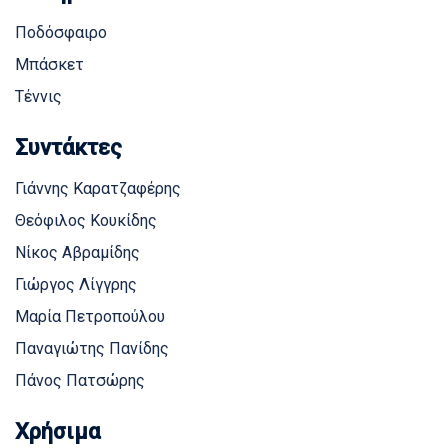
Ποδόσφαιρο
Μπάσκετ
Τέννις
Συντάκτες
Γιάννης Καρατζαφέρης
Θεόφιλος Κουκίδης
Νίκος Αβραμίδης
Γιώργος Λίγγρης
Μαρία Πετροπούλου
Παναγιώτης Πανίδης
Πάνος Πατσώρης
Χρήσιμα