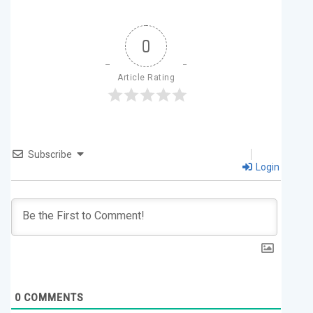
0
Article Rating
Subscribe
Login
0
COMMENTS