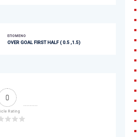
ΕΠΌΜΕΝΟ
OVER GOAL FIRST HALF ( 0.5 ,1.5)
0
ticle Rating