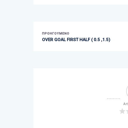
ΠΡΟΗΓΟΎΜΕΝΟ
OVER GOAL FIRST HALF ( 0.5 ,1.5)
Ar