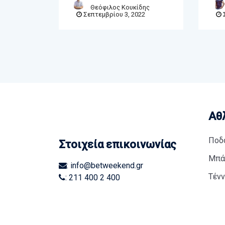
Θεόφιλος Κουκίδης
Σεπτεμβρίου 3, 2022
Σ
αφέρης
22
Αθ
Ποδ
Στοιχεία επικοινωνίας
Μπά
: info@betweekend.gr
Τένν
: 211 400 2 400