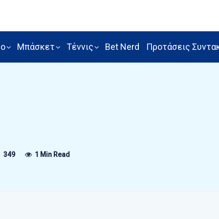
ρο
Μπάσκετ
Τέννις
Bet Nerd
Προτάσεις Συντα
349
1 Min Read