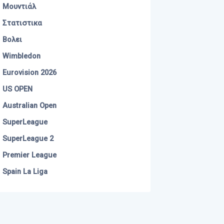
Μουντιάλ
Στατιστικα
Βολει
Wimbledon
Eurovision 2026
US OPEN
Australian Open
SuperLeague
SuperLeague 2
Premier League
Spain La Liga