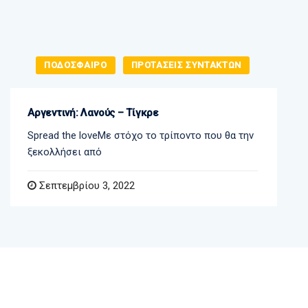
ΠΟΔΟΣΦΑΙΡΟ
ΠΡΟΤΑΣΕΙΣ ΣΥΝΤΑΚΤΩΝ
Αργεντινή: Λανούς – Τίγκρε
Spread the loveΜε στόχο το τρίποντο που θα την
ξεκολλήσει από
Σεπτεμβρίου 3, 2022