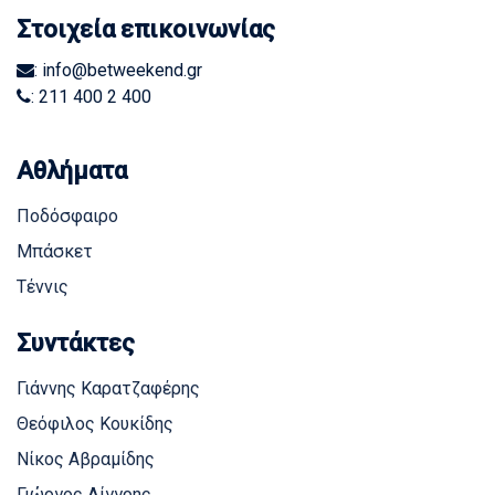
Στοιχεία επικοινωνίας
: info@betweekend.gr
: 211 400 2 400
Αθλήματα
Ποδόσφαιρο
Μπάσκετ
Τέννις
Συντάκτες
Γιάννης Καρατζαφέρης
Θεόφιλος Κουκίδης
Νίκος Αβραμίδης
Γιώργος Λίγγρης