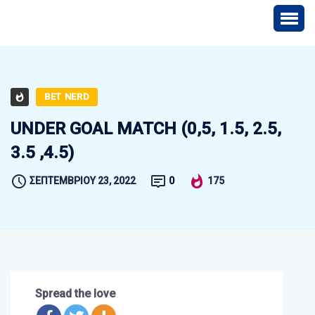
BET NERD
UNDER GOAL MATCH (0,5, 1.5, 2.5,
3.5 ,4.5)
ΣΕΠΤΕΜΒΡΊΟΥ 23, 2022
0
175
Spread the love