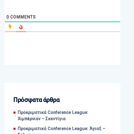
0
COMMENTS
Πρόσφατα άρθρα
Προκριματικά Conference League:
Χιμπέρνιαν – Σκεντίγια
Προκριματικά Conference League: Άγιαξ –