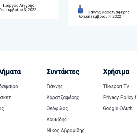
Γιώργος Λίγγρης
επτεμβρίου 3, 2022
Γιάννης Καρατζαφέρης
Σεπτεμβρίου 4, 2022
λήματα
Συντάκτες
Χρήσιμα
όσφαιρο
Γιάννης
Tilesport TV
σκετ
Καρατζαφέρης
Privacy Policy f
ις
Θεόφιλος
Google OAuth
Κουκίδης
Νίκος Αβραμίδης