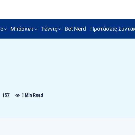
ρο
Μπάσκετ
Τέννις
Bet Nerd
Προτάσεις Συντα
157
1 Min Read