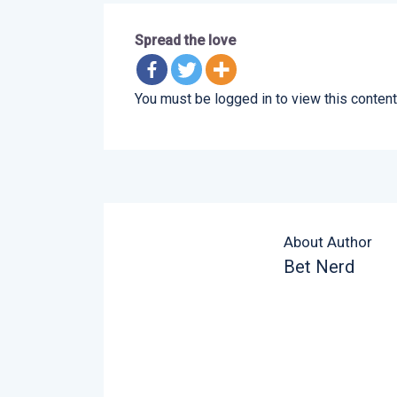
Spread the love
You must be logged in to view this content
About Author
Bet Nerd