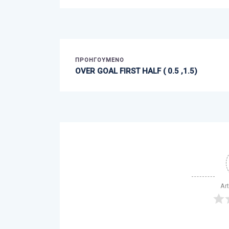
ΠΡΟΗΓΟΎΜΕΝΟ
OVER GOAL FIRST HALF ( 0.5 ,1.5)
Ar