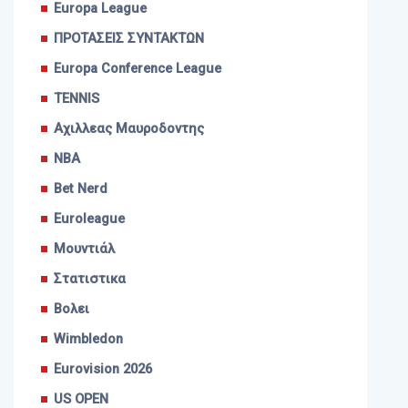
Europa League
ΠΡΟΤΑΣΕΙΣ ΣΥΝΤΑΚΤΩΝ
Europa Conference League
TENNIS
Αχιλλεας Μαυροδοντης
NBA
Bet Nerd
Euroleague
Μουντιάλ
Στατιστικα
Βολει
Wimbledon
Eurovision 2026
US OPEN