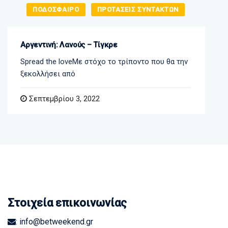
ΠΟΔΟΣΦΑΙΡΟ
ΠΡΟΤΑΣΕΙΣ ΣΥΝΤΑΚΤΩΝ
Αργεντινή: Λανούς – Τίγκρε
Spread the loveΜε στόχο το τρίποντο που θα την
ξεκολλήσει από
Σεπτεμβρίου 3, 2022
Στοιχεία επικοινωνίας
: info@betweekend.gr