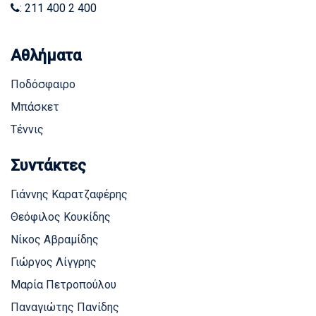
: 211 400 2 400
Αθλήματα
Ποδόσφαιρο
Μπάσκετ
Τέννις
Συντάκτες
Γιάννης Καρατζαφέρης
Θεόφιλος Κουκίδης
Νίκος Αβραμίδης
Γιώργος Λίγγρης
Μαρία Πετροπούλου
Παναγιώτης Πανίδης