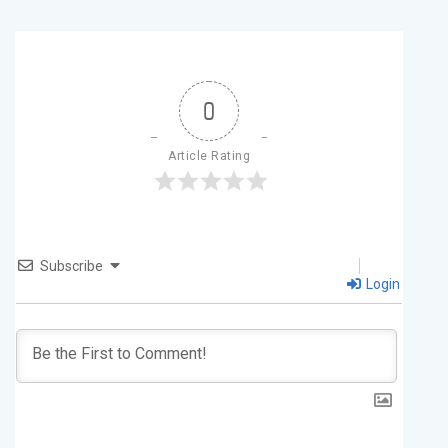
0
Article Rating
Subscribe
Login