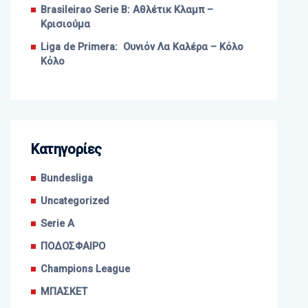
Brasileirao Serie B: Αθλέτικ Κλαμπ –
Κρισιούμα
Liga de Primera: Ουνιόν Λα Καλέρα – Κόλο
Κόλο
Kατηγορίες
Bundesliga
Uncategorized
Serie A
ΠΟΔΟΣΦΑΙΡΟ
Champions League
ΜΠΑΣΚΕΤ