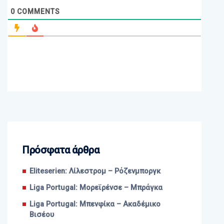
0
COMMENTS
Πρόσφατα άρθρα
Eliteserien: Λίλεστρομ – Ρόζενμποργκ
Liga Portugal: Μορεϊρένσε – Μπράγκα
Liga Portugal: Μπενφίκα – Ακαδέμικο
Βισέου