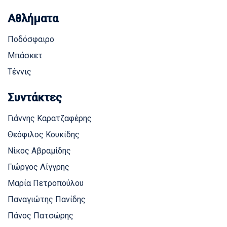
Αθλήματα
Ποδόσφαιρο
Μπάσκετ
Τέννις
Συντάκτες
Γιάννης Καρατζαφέρης
Θεόφιλος Κουκίδης
Νίκος Αβραμίδης
Γιώργος Λίγγρης
Μαρία Πετροπούλου
Παναγιώτης Πανίδης
Πάνος Πατσώρης