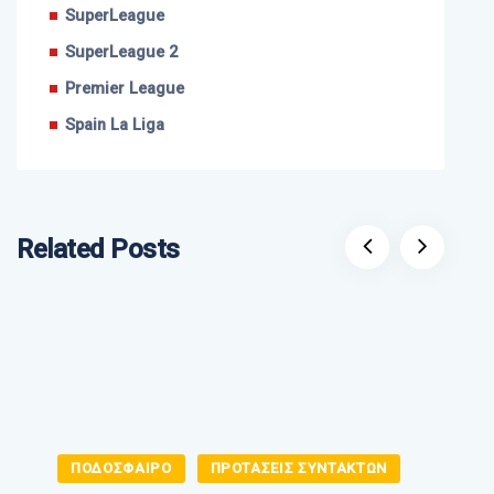
SuperLeague
SuperLeague 2
Premier League
Spain La Liga
Related Posts
ΠΟΔΟΣΦΑΙΡΟ
ΠΡΟΤΑΣΕΙΣ ΣΥΝΤΑΚΤΩΝ