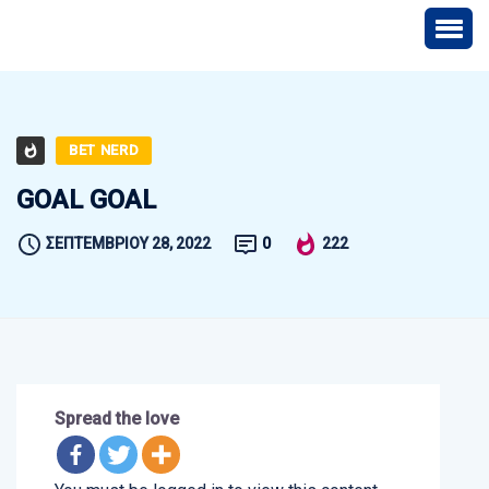
BET NERD
GOAL GOAL
ΣΕΠΤΕΜΒΡΊΟΥ 28, 2022
0
222
Spread the love