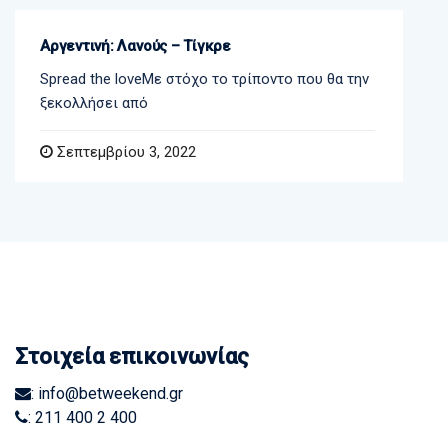
Αργεντινή: Λανούς – Τίγκρε
Spread the loveΜε στόχο το τρίποντο που θα την
ξεκολλήσει από
Σεπτεμβρίου 3, 2022
Στοιχεία επικοινωνίας
: info@betweekend.gr
: 211 400 2 400