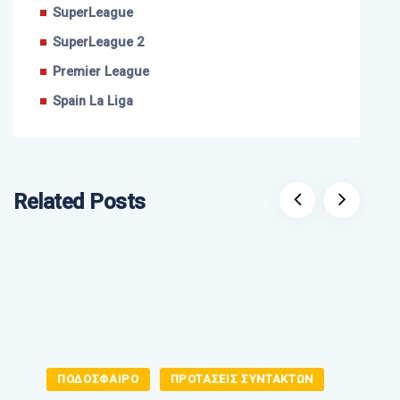
SuperLeague
SuperLeague 2
Premier League
Spain La Liga
Related Posts
ΠΟΔΟΣΦΑΙΡΟ
ΠΡΟΤΑΣΕΙΣ ΣΥΝΤΑΚΤΩΝ