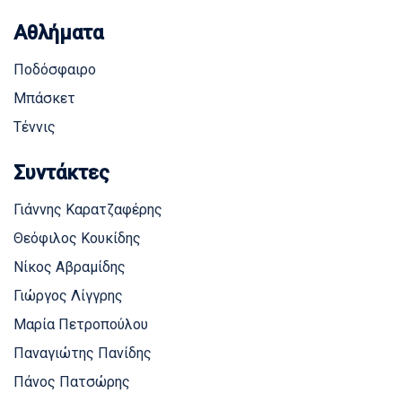
Αθλήματα
Ποδόσφαιρο
Μπάσκετ
Τέννις
Συντάκτες
Γιάννης Καρατζαφέρης
Θεόφιλος Κουκίδης
Νίκος Αβραμίδης
Γιώργος Λίγγρης
Μαρία Πετροπούλου
Παναγιώτης Πανίδης
Πάνος Πατσώρης