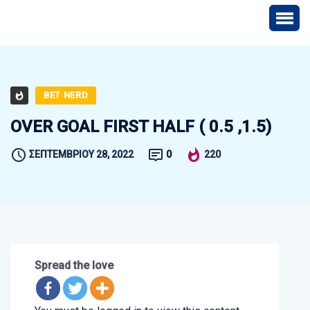
BET NERD
OVER GOAL FIRST HALF ( 0.5 ,1.5)
ΣΕΠΤΕΜΒΡΊΟΥ 28, 2022
0
220
Spread the love