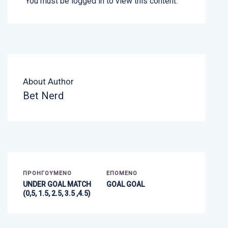
You must be logged in to view this content.
About Author
Bet Nerd
ΠΡΟΗΓΟΎΜΕΝΟ
ΕΠΌΜΕΝΟ
UNDER GOAL MATCH
GOAL GOAL
(0,5, 1.5, 2.5, 3.5 ,4.5)