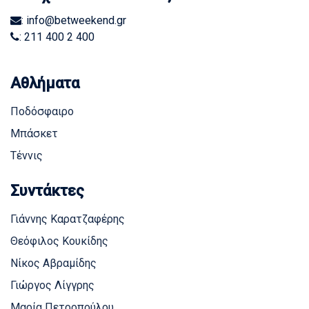
: info@betweekend.gr
: 211 400 2 400
Αθλήματα
Ποδόσφαιρο
Μπάσκετ
Τέννις
Συντάκτες
Γιάννης Καρατζαφέρης
Θεόφιλος Κουκίδης
Νίκος Αβραμίδης
Γιώργος Λίγγρης
Μαρία Πετροπούλου