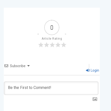
0
Article Rating
Subscribe
Login