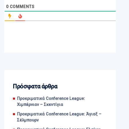
0
COMMENTS
Πρόσφατα άρθρα
Προκριματικά Conference League:
Χιμπέρνιαν – Σκεντίγια
Προκριματικά Conference League: Άγιαξ –
Σέλμπουρν