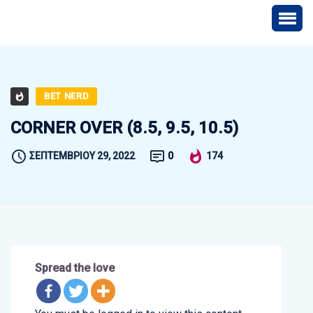
BET NERD
CORNER OVER (8.5, 9.5, 10.5)
ΣΕΠΤΕΜΒΡΊΟΥ 29, 2022
0
174
Spread the love