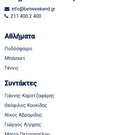
: info@betweekend.gr
: 211 400 2 400
Αθλήματα
Ποδόσφαιρο
Μπάσκετ
Τέννις
Συντάκτες
Γιάννης Καρατζαφέρης
Θεόφιλος Κουκίδης
Νίκος Αβραμίδης
Γιώργος Λίγγρης
Μαρία Πετροπούλου