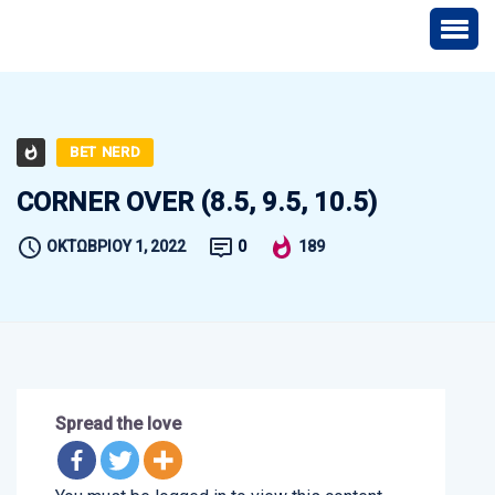
BET NERD
CORNER OVER (8.5, 9.5, 10.5)
ΟΚΤΩΒΡΊΟΥ 1, 2022
0
189
Spread the love