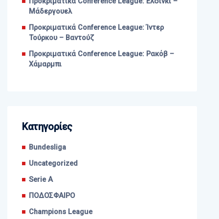
Προκριματικά Conference League: Ελσίνκι –
Μάδεργουελ
Προκριματικά Conference League: Ίντερ
Τούρκου – Βαντούζ
Προκριματικά Conference League: Ρακόβ –
Χάμαρμπι
Kατηγορίες
Bundesliga
Uncategorized
Serie A
ΠΟΔΟΣΦΑΙΡΟ
Champions League