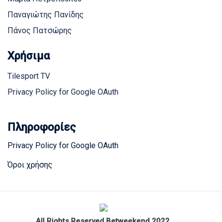
Παναγιώτης Πανίδης
Πάνος Πατσώρης
Χρήσιμα
Tilesport TV
Privacy Policy for Google OAuth
Πληροφορίες
Privacy Policy for Google OAuth
Όροι χρήσης
All Rights Reserved Betweekend 2022.