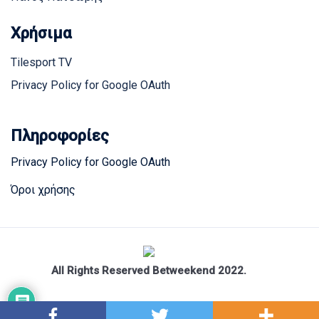
Χρήσιμα
Tilesport TV
Privacy Policy for Google OAuth
Πληροφορίες
Privacy Policy for Google OAuth
Όροι χρήσης
All Rights Reserved Betweekend 2022.