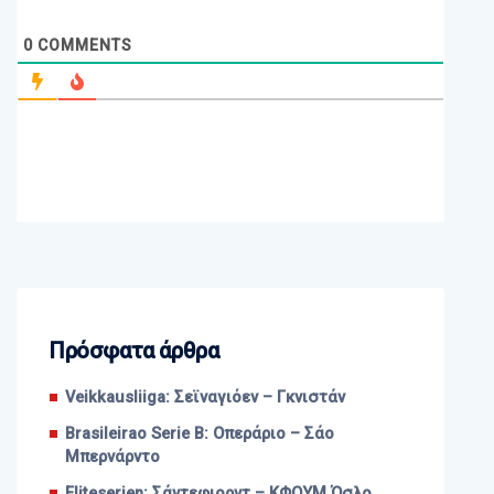
0
COMMENTS
Πρόσφατα άρθρα
Veikkausliiga: Σεϊναγιόεν – Γκνιστάν
Brasileirao Serie B: Οπεράριο – Σάο
Μπερνάρντο
Eliteserien: Σάντεφιορντ – ΚΦΟΥΜ Όσλο