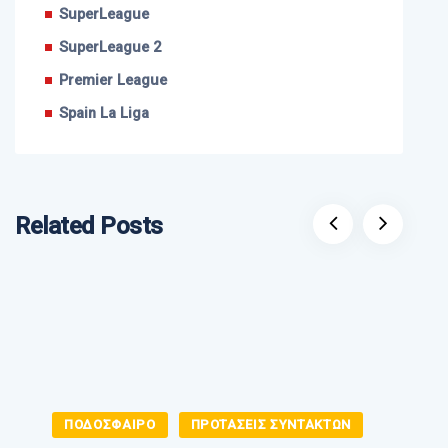
SuperLeague
SuperLeague 2
Premier League
Spain La Liga
Related Posts
ΠΟΔΟΣΦΑΙΡΟ
ΠΡΟΤΑΣΕΙΣ ΣΥΝΤΑΚΤΩΝ