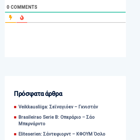
0
COMMENTS
Πρόσφατα άρθρα
Veikkausliiga: Σεϊναγιόεν – Γκνιστάν
Brasileirao Serie B: Οπεράριο – Σάο
Μπερνάρντο
Eliteserien: Σάντεφιορντ – ΚΦΟΥΜ Όσλο