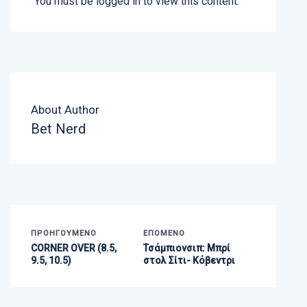
You must be logged in to view this content.
About Author
Bet Nerd
ΠΡΟΗΓΟΎΜΕΝΟ
ΕΠΌΜΕΝΟ
CORNER OVER (8.5,
Τσάμπιονσιπ: Μπρί
9.5, 10.5)
στολ Σίτι- Κόβεντρι