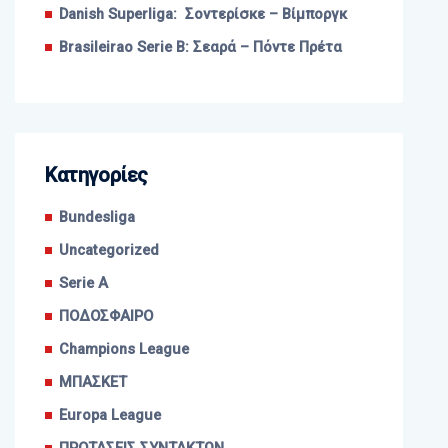
Danish Superliga: Σοντερίσκε – Βίμποργκ
Brasileirao Serie B: Σεαρά – Πόντε Πρέτα
Kατηγορίες
Bundesliga
Uncategorized
Serie A
ΠΟΔΟΣΦΑΙΡΟ
Champions League
ΜΠΑΣΚΕΤ
Europa League