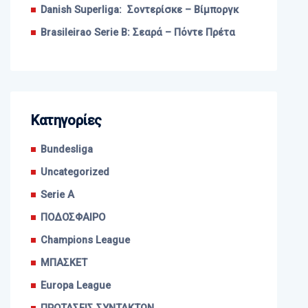
Danish Superliga: Σοντερίσκε – Βίμποργκ
Brasileirao Serie B: Σεαρά – Πόντε Πρέτα
Kατηγορίες
Bundesliga
Uncategorized
Serie A
ΠΟΔΟΣΦΑΙΡΟ
Champions League
ΜΠΑΣΚΕΤ
Europa League