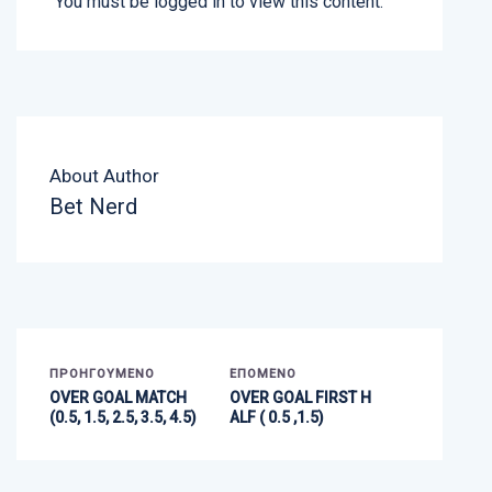
You must be logged in to view this content.
About Author
Bet Nerd
ΠΡΟΗΓΟΎΜΕΝΟ
ΕΠΌΜΕΝΟ
OVER GOAL MATCH
OVER GOAL FIRST H
(0.5, 1.5, 2.5, 3.5, 4.5)
ALF ( 0.5 ,1.5)