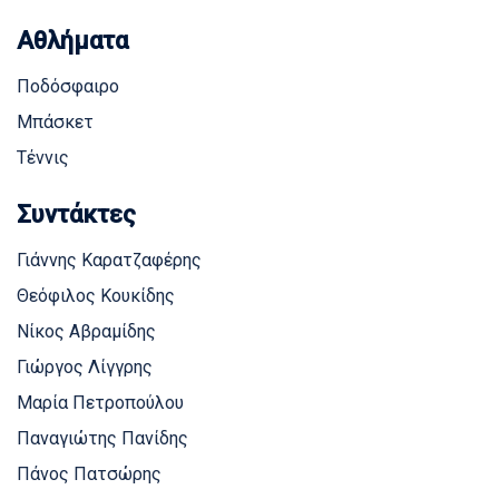
Αθλήματα
Ποδόσφαιρο
Μπάσκετ
Τέννις
Συντάκτες
Γιάννης Καρατζαφέρης
Θεόφιλος Κουκίδης
Νίκος Αβραμίδης
Γιώργος Λίγγρης
Μαρία Πετροπούλου
Παναγιώτης Πανίδης
Πάνος Πατσώρης