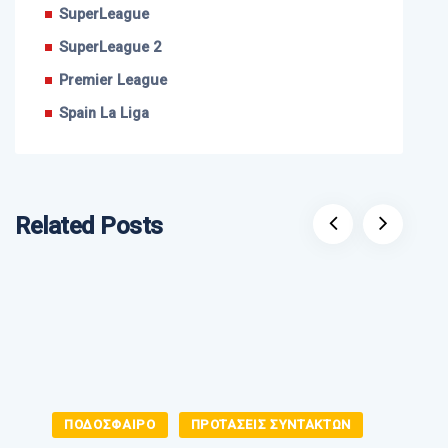
SuperLeague
SuperLeague 2
Premier League
Spain La Liga
Related Posts
ΠΟΔΟΣΦΑΙΡΟ
ΠΡΟΤΑΣΕΙΣ ΣΥΝΤΑΚΤΩΝ