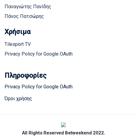
Παναγιώτης Πανίδης
Πάνος Πατσώρης
Χρήσιμα
Tilesport TV
Privacy Policy for Google OAuth
Πληροφορίες
Privacy Policy for Google OAuth
Όροι χρήσης
All Rights Reserved Betweekend 2022.