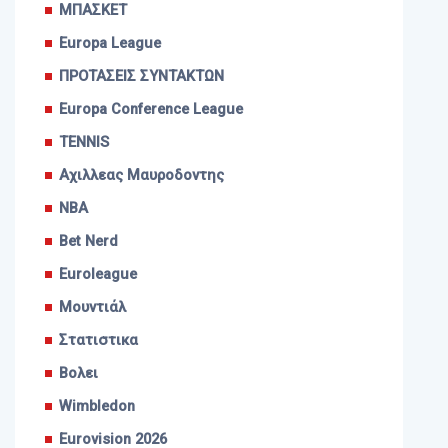
ΜΠΑΣΚΕΤ
Europa League
ΠΡΟΤΑΣΕΙΣ ΣΥΝΤΑΚΤΩΝ
Europa Conference League
TENNIS
Αχιλλεας Μαυροδοντης
NBA
Bet Nerd
Euroleague
Μουντιάλ
Στατιστικα
Βολει
Wimbledon
Eurovision 2026