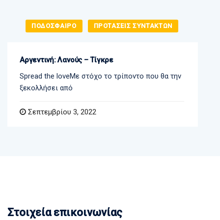
ΠΟΔΟΣΦΑΙΡΟ
ΠΡΟΤΑΣΕΙΣ ΣΥΝΤΑΚΤΩΝ
Αργεντινή: Λανούς – Τίγκρε
Spread the loveΜε στόχο το τρίποντο που θα την
ξεκολλήσει από
Σεπτεμβρίου 3, 2022
Στοιχεία επικοινωνίας