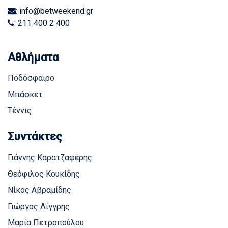
: info@betweekend.gr
: 211 400 2 400
Αθλήματα
Ποδόσφαιρο
Μπάσκετ
Τέννις
Συντάκτες
Γιάννης Καρατζαφέρης
Θεόφιλος Κουκίδης
Νίκος Αβραμίδης
Γιώργος Λίγγρης
Μαρία Πετροπούλου