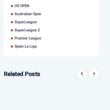
US OPEN
Australian Open
SuperLeague
SuperLeague 2
Premier League
Spain La Liga
Related Posts