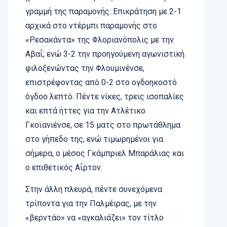
γραμμή της παραμονής. Επικράτηση με 2-1
αρχικά στο ντέρμπι παραμονής στο
«Ρεσακάντα» της Φλοριανόπολις με την
Αβαΐ, ενώ 3-2 την προηγούμενη αγωνιστική
φιλοξενώντας την Φλουμινένσε,
επιστρέφοντας από 0-2 στο ογδοηκοστό
όγδοο λεπτό. Πέντε νίκες, τρεις ισοπαλίες
και επτά ήττες για την Ατλέτικο
Γκοϊανιένσε, σε 15 ματς στο πρωτάθλημα
στο γήπεδο της, ενώ τιμωρημένοι για
σήμερα, ο μέσος Γκάμπριελ Μπαράλιας και
ο επιθετικός Αΐρτον.
Στην άλλη πλευρά, πέντε συνεχόμενα
τρίποντα για την Παλμέιρας, με την
«βερντάο» να «αγκαλιάζει» τον τίτλο