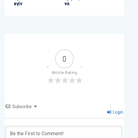
εγίν
να
0
Article Rating
Subscribe
Login