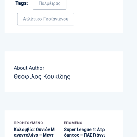
Tags:
Παλμέιρας
Ατλέτικο Γκοϊανιένσε
About Author
Θεόφιλος Κουκίδης
ΠΡΟΗΓΟΎΜΕΝΟ
ΕΠΌΜΕΝΟ
Κολομβία: Ουνιόν Μ
Super League 1: Ατρ
αγκνταλένα – Μεντ
όμητος – ΠΑΣ Γιάννι