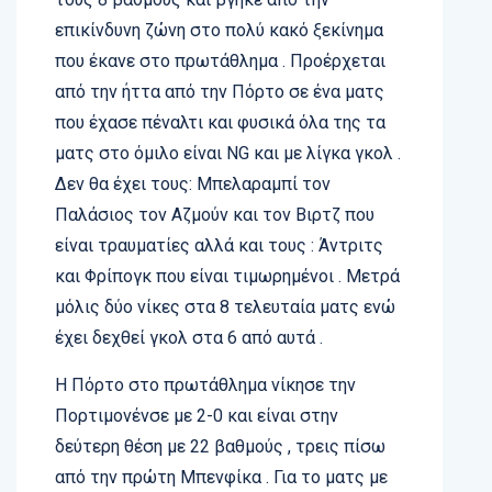
επικίνδυνη ζώνη στο πολύ κακό ξεκίνημα
που έκανε στο πρωτάθλημα . Προέρχεται
από την ήττα από την Πόρτο σε ένα ματς
που έχασε πέναλτι και φυσικά όλα της τα
ματς στο όμιλο είναι ΝG και με λίγκα γκολ .
Δεν θα έχει τους: Μπελαραμπί τον
Παλάσιος τον Αζμούν και τον Βιρτζ που
είναι τραυματίες αλλά και τους : Άντριτς
και Φρίπογκ που είναι τιμωρημένοι . Μετρά
μόλις δύο νίκες στα 8 τελευταία ματς ενώ
έχει δεχθεί γκολ στα 6 από αυτά .
Η Πόρτο στο πρωτάθλημα νίκησε την
Πορτιμονένσε με 2-0 και είναι στην
δεύτερη θέση με 22 βαθμούς , τρεις πίσω
από την πρώτη Μπενφίκα . Για το ματς με