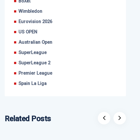
Βολει
Wimbledon
Eurovision 2026
US OPEN
Australian Open
SuperLeague
SuperLeague 2
Premier League
Spain La Liga
Related Posts