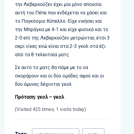
την Λεβερκούζεν έχει μία μόνο απουσία
αυτή του Πέπε που ενδέχεται να χάσει και
το Παγκόσμιο Κύπελλο. Είχε νικήσει και
την Μπράγκα με 4-1 και είχε φυσικά και το
2-0 επί της Λεβερκούζεν μετρώντας έτσι 3
σερί νίκες ενώ είναι στα 2-3 γκολ στα έξι
από τα 8 τελευταία ματς
Σε αυτό το ματς θα πάμε με το να
σκοράρουν και οι δύο ομάδες αφού και οι
δύο άμυνες δέχονται γκολ
Πρόταση: γκολ – γκολ
(Visited 425 times, 1 visits today)