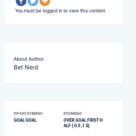
You must be logged in to view this content.
About Author
Bet Nerd
ΠΡΟΗΓΟΎΜΕΝΟ
ΕΠΌΜΕΝΟ
GOAL GOAL
OVER GOAL FIRST H
ALF ( 0.5 ,1.5)