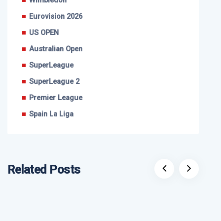
Wimbledon
Eurovision 2026
US OPEN
Australian Open
SuperLeague
SuperLeague 2
Premier League
Spain La Liga
Related Posts