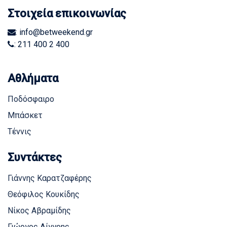
Στοιχεία επικοινωνίας
: info@betweekend.gr
: 211 400 2 400
Αθλήματα
Ποδόσφαιρο
Μπάσκετ
Τέννις
Συντάκτες
Γιάννης Καρατζαφέρης
Θεόφιλος Κουκίδης
Νίκος Αβραμίδης
Γιώργος Λίγγρης