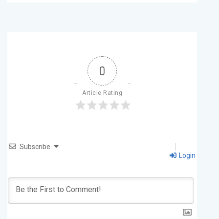
0
Article Rating
Subscribe
Login