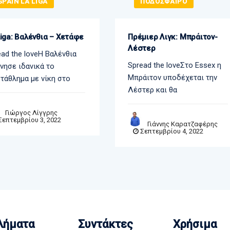
SPAIN LA LIGA
ΠΟΔΟΣΦΑΙΡΟ
Liga: Βαλένθια – Χετάφε
Πρέμιερ Λιγκ: Μπράιτον-
Λέστερ
ad the loveΗ Βαλένθια
Spread the loveΣτο Essex η
νησε ιδανικά το
Μπράιτον υποδέχεται την
τάθλημα με νίκη στο
Λέστερ και θα
Γιώργος Λίγγρης
επτεμβρίου 3, 2022
Γιάννης Καρατζαφέρης
Σεπτεμβρίου 4, 2022
λήματα
Συντάκτες
Χρήσιμα