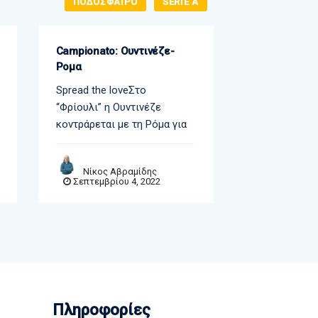
ΠΟΔΟΣΦΑΙΡΟ
SERIE A
PREMIER 
Campionato: Ουντινέζε-
Πρέμιερ Λιγκ
Ρομα
Μάντσεστερ.
Spread the loveΣτο
Spread the l
“Φρίουλι” η Ουντινέζε
των Ονείρων 
κοντράρεται με τη Ρόμα για
Μάντσεστερ.
τις
Νίκος Αβραμίδης
Σεπτεμβρίου 4, 2022
Γιάννης
Σεπτεμβρίο
Πληροφορίες