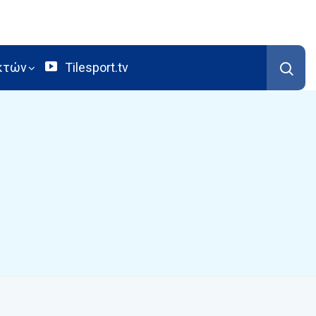
κτών
Tilesport.tv