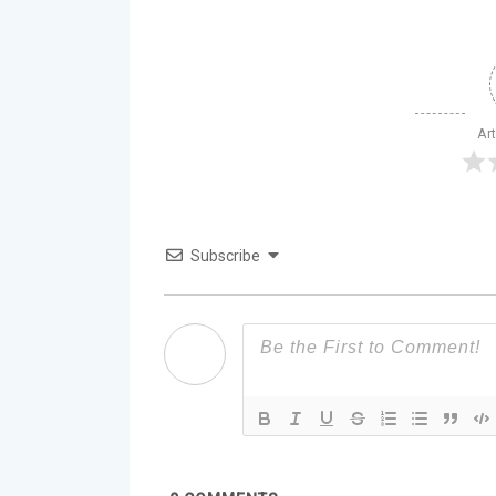
Ar
Subscribe