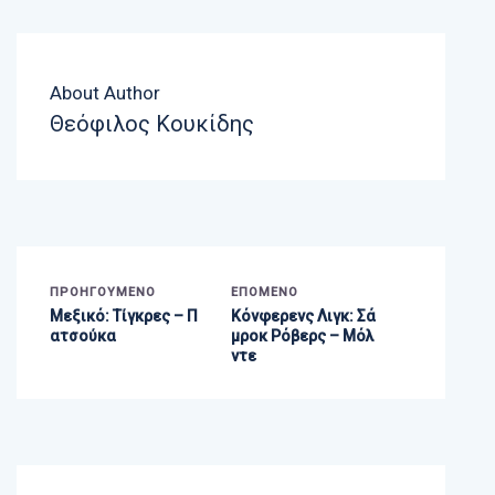
About Author
Θεόφιλος Κουκίδης
ΠΡΟΗΓΟΎΜΕΝΟ
ΕΠΌΜΕΝΟ
Μεξικό: Τίγκρες – Π
Κόνφερενς Λιγκ: Σά
ατσούκα
μροκ Ρόβερς – Μόλ
ντε