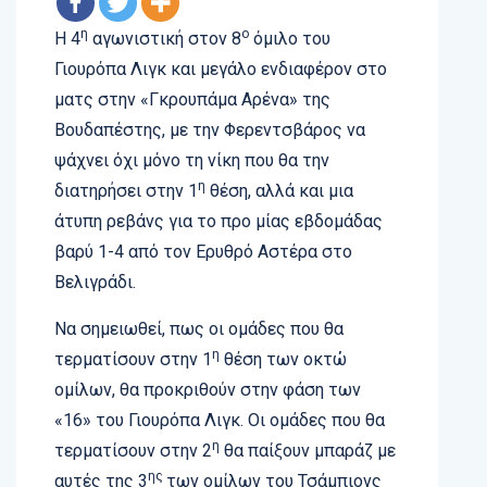
η
ο
Η 4
αγωνιστική στον 8
όμιλο του
Γιουρόπα Λιγκ και μεγάλο ενδιαφέρον στο
ματς στην «Γκρουπάμα Αρένα» της
Βουδαπέστης, με την Φερεντσβάρος να
ψάχνει όχι μόνο τη νίκη που θα την
η
διατηρήσει στην 1
θέση, αλλά και μια
άτυπη ρεβάνς για το προ μίας εβδομάδας
βαρύ 1-4 από τον Ερυθρό Αστέρα στο
Βελιγράδι.
Να σημειωθεί, πως οι ομάδες που θα
η
τερματίσουν στην 1
θέση των οκτώ
ομίλων, θα προκριθούν στην φάση των
«16» του Γιουρόπα Λιγκ. Οι ομάδες που θα
η
τερματίσουν στην 2
θα παίξουν μπαράζ με
ης
αυτές της 3
των ομίλων του Τσάμπιονς