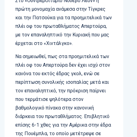
Στο «Ουνιβερσιτάριο Νουέβο Λεόν» η
πρώτη μονομαχία ανάμεσα στην Τίγκρες
και την Πατσούκα για τα προημιτελικά των
πλέι οφ του πρωταθλήματος Απερτούρα,
με τον επαναληπτικό την Κυριακή που μας
έρχεται στο «Χιντάλγκο».
Να σημειωθεί, πως στα προημιτελικά των
πλέι οφ του Απερτούρα δεν έχει ισχύ στον
κανόνα του εκτός έδρας γκολ, ενώ σε
περίπτωση συνολικής ισοπαλίας μετά και
τον επαναληπτικό, την πρόκριση παίρνει
που τερμάτισε ψηλότερα στον
βαθμολογικό πίνακα στην κανονική
διάρκεια του πρωταθλήματος. Επιβλητικό
επίσης 6-1 χθες για την Αμέρικα στην έδρα
της Πουέμπλα, το οποίο μετέτρεψε σε