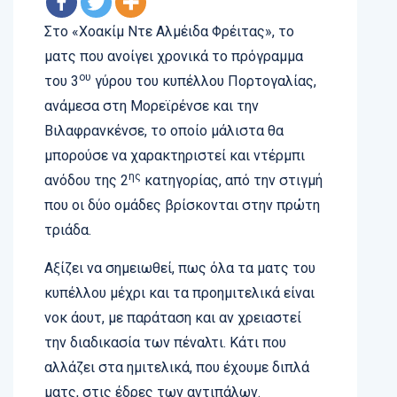
Στο «Χοακίμ Ντε Αλμέιδα Φρέιτας», το
ματς που ανοίγει χρονικά το πρόγραμμα
ου
του 3
γύρου του κυπέλλου Πορτογαλίας,
ανάμεσα στη Μορεϊρένσε και την
Βιλαφρανκένσε, το οποίο μάλιστα θα
μπορούσε να χαρακτηριστεί και ντέρμπι
ης
ανόδου της 2
κατηγορίας, από την στιγμή
που οι δύο ομάδες βρίσκονται στην πρώτη
τριάδα.
Αξίζει να σημειωθεί, πως όλα τα ματς του
κυπέλλου μέχρι και τα προημιτελικά είναι
νοκ άουτ, με παράταση και αν χρειαστεί
την διαδικασία των πέναλτι. Κάτι που
αλλάζει στα ημιτελικά, που έχουμε διπλά
ματς, στις έδρες των αντιπάλων.