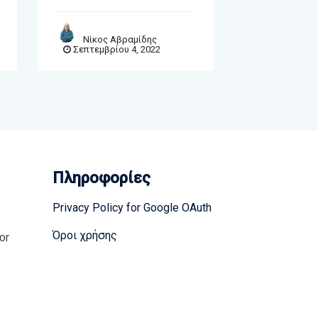
τις
Νίκος Αβραμίδης
Σεπτεμβρίου 4, 2022
Γιάννης
Σεπτεμβρίο
Πληροφορίες
Privacy Policy for Google OAuth
Όροι χρήσης
or