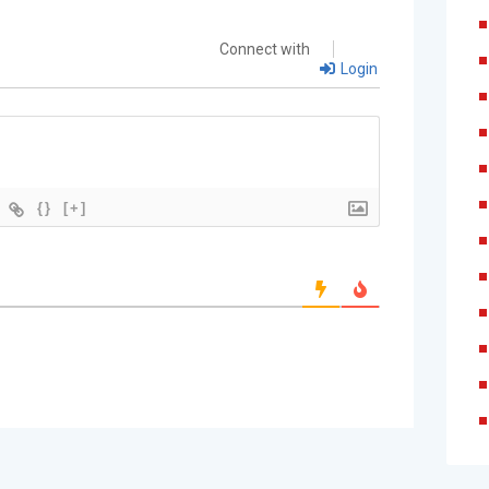
Connect with
Login
{}
[+]