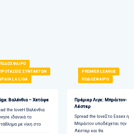
ΠΟΔΟΣΦΑΙΡΟ
ΠΡΟΤΑΣΕΙΣ ΣΥΝΤΑΚΤΩΝ
PREMIER LEAGUE
SPAIN LA LIGA
ΠΟΔΟΣΦΑΙΡΟ
Liga: Βαλένθια – Χετάφε
Πρέμιερ Λιγκ: Μπράιτον-
Λέστερ
ad the loveΗ Βαλένθια
Spread the loveΣτο Essex η
νησε ιδανικά το
Μπράιτον υποδέχεται την
τάθλημα με νίκη στο
Λέστερ και θα