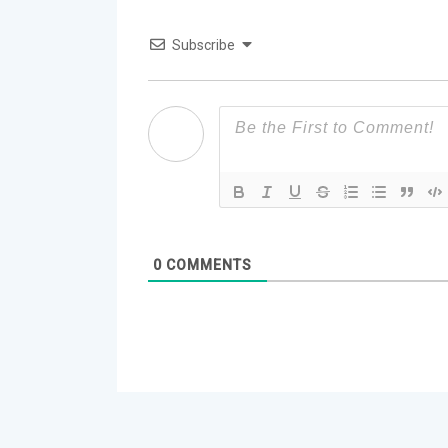
Subscribe
0
COMMENTS