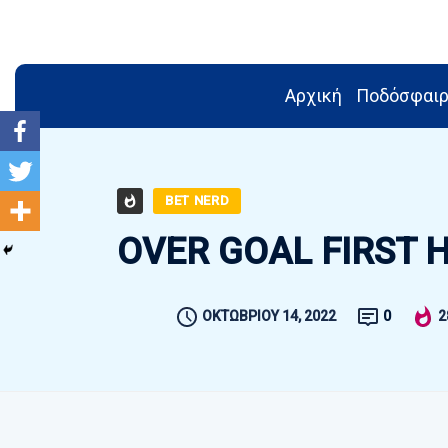
Αρχική
Ποδόσφαι
BET NERD
OVER GOAL FIRST HA
ΟΚΤΩΒΡΊΟΥ 14, 2022
0
2