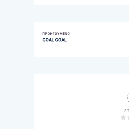
ΠΡΟΗΓΟΎΜΕΝΟ
GOAL GOAL
Ar