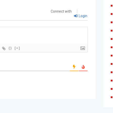
Connect with
Login
{}
[+]