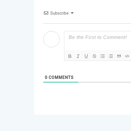
Subscribe
0
COMMENTS