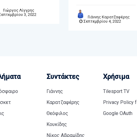
Γιώργος Λίγγρης
επτεμβρίου 3, 2022
Γιάννης Καρατζαφέρης
Σεπτεμβρίου 4, 2022
λήματα
Συντάκτες
Χρήσιμα
όσφαιρο
Γιάννης
Tilesport TV
σκετ
Καρατζαφέρης
Privacy Policy f
ις
Θεόφιλος
Google OAuth
Κουκίδης
Νίκος Αβραμίδης