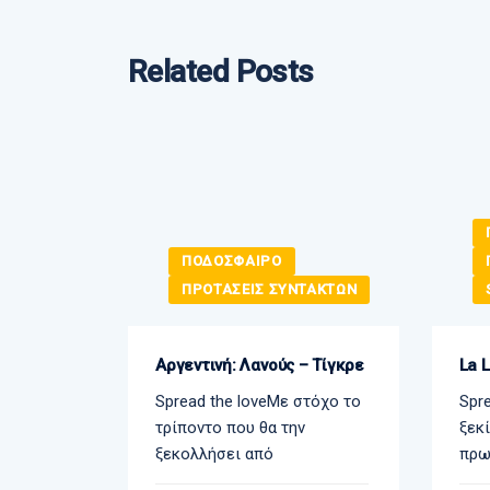
Related Posts
ΠΟΔΟΣΦΑΙΡΟ
E
ΠΡΟΤΑΣΕΙΣ ΣΥΝΤΑΚΤΩΝ
Αργεντινή: Λανούς – Τίγκρε
La 
σεναλ
Spread the loveΜε στόχο το
Spre
 θέατρο
τρίποντο που θα την
ξεκί
ξεκολλήσει από
πρω
έκλεψε