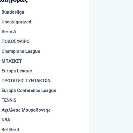
Bundesliga
Uncategorized
Serie A
ΠΟΔΟΣΦΑΙΡΟ
Champions League
ΜΠΑΣΚΕΤ
Europa League
ΠΡΟΤΑΣΕΙΣ ΣΥΝΤΑΚΤΩΝ
Europa Conference League
TENNIS
Αχιλλεας Μαυροδοντης
NBA
Bet Nerd