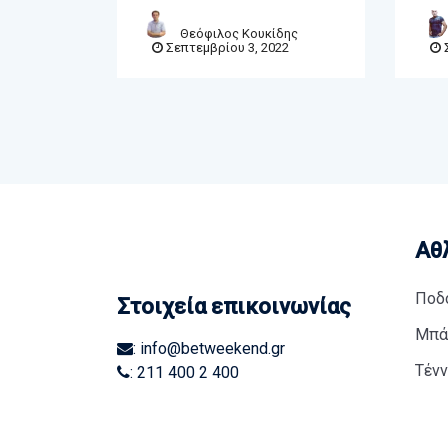
Θεόφιλος Κουκίδης
Σεπτεμβρίου 3, 2022
Σ
αφέρης
22
Αθ
Ποδ
Στοιχεία επικοινωνίας
Μπά
: info@betweekend.gr
Τένν
: 211 400 2 400