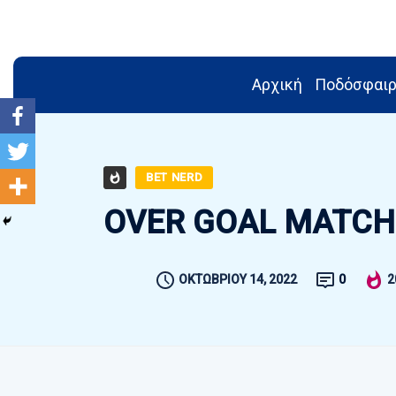
Αρχική
Ποδόσφαι
BET NERD
OVER GOAL MATCH (0.
ΟΚΤΩΒΡΊΟΥ 14, 2022
0
2