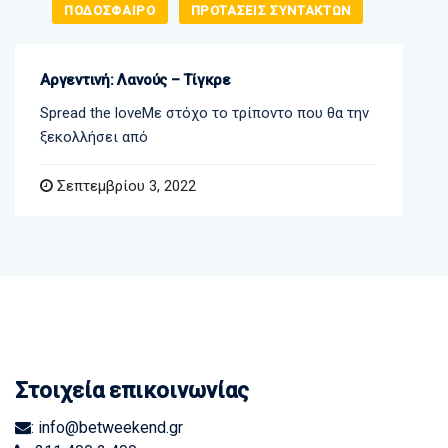
ΠΟΔΟΣΦΑΙΡΟ
ΠΡΟΤΑΣΕΙΣ ΣΥΝΤΑΚΤΩΝ
Αργεντινή: Λανούς – Τίγκρε
Spread the loveΜε στόχο το τρίποντο που θα την
ξεκολλήσει από
Σεπτεμβρίου 3, 2022
Στοιχεία επικοινωνίας
: info@betweekend.gr