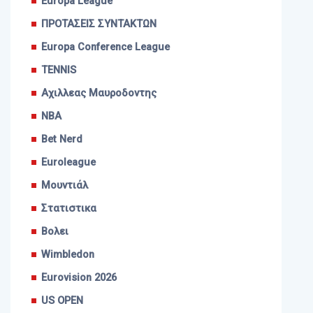
Europa League
ΠΡΟΤΑΣΕΙΣ ΣΥΝΤΑΚΤΩΝ
Europa Conference League
TENNIS
Αχιλλεας Μαυροδοντης
NBA
Bet Nerd
Euroleague
Μουντιάλ
Στατιστικα
Βολει
Wimbledon
Eurovision 2026
US OPEN