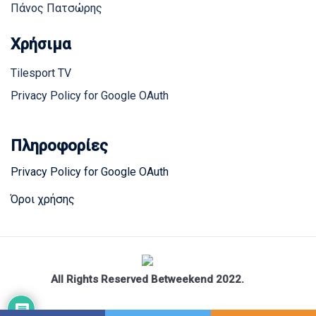
Πάνος Πατσώρης
Χρήσιμα
Tilesport TV
Privacy Policy for Google OAuth
Πληροφορίες
Privacy Policy for Google OAuth
Όροι χρήσης
All Rights Reserved Betweekend 2022.