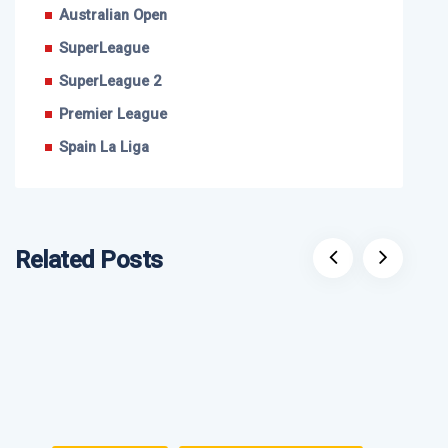
Australian Open
SuperLeague
SuperLeague 2
Premier League
Spain La Liga
Related Posts