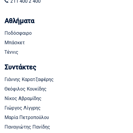
: 211 400 2 400
Αθλήματα
Ποδόσφαιρο
Μπάσκετ
Τέννις
Συντάκτες
Γιάννης Καρατζαφέρης
Θεόφιλος Κουκίδης
Νίκος Αβραμίδης
Γιώργος Λίγγρης
Μαρία Πετροπούλου
Παναγιώτης Πανίδης