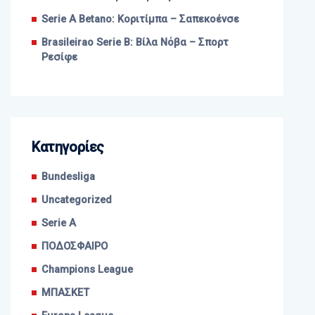
Serie A Betano: Κοριτίμπα – Σαπεκοένσε
Brasileirao Serie B: Βίλα Νόβα – Σπορτ
Ρεσίφε
Kατηγορίες
Bundesliga
Uncategorized
Serie A
ΠΟΔΟΣΦΑΙΡΟ
Champions League
ΜΠΑΣΚΕΤ