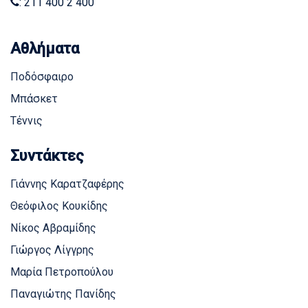
: 211 400 2 400
Αθλήματα
Ποδόσφαιρο
Μπάσκετ
Τέννις
Συντάκτες
Γιάννης Καρατζαφέρης
Θεόφιλος Κουκίδης
Νίκος Αβραμίδης
Γιώργος Λίγγρης
Μαρία Πετροπούλου
Παναγιώτης Πανίδης