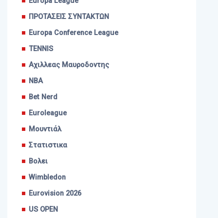
Europa League
ΠΡΟΤΑΣΕΙΣ ΣΥΝΤΑΚΤΩΝ
Europa Conference League
TENNIS
Αχιλλεας Μαυροδοντης
NBA
Bet Nerd
Euroleague
Μουντιάλ
Στατιστικα
Βολει
Wimbledon
Eurovision 2026
US OPEN