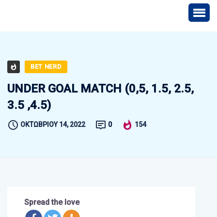
BET NERD
UNDER GOAL MATCH (0,5, 1.5, 2.5,
3.5 ,4.5)
ΟΚΤΩΒΡΊΟΥ 14, 2022
0
154
Spread the love