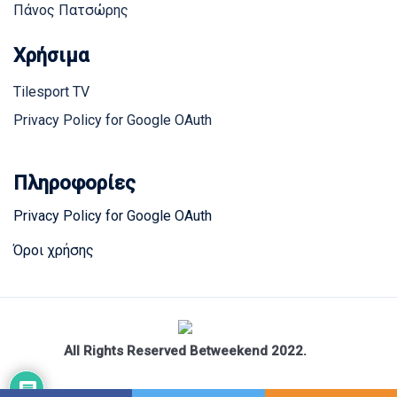
Πάνος Πατσώρης
Χρήσιμα
Tilesport TV
Privacy Policy for Google OAuth
Πληροφορίες
Privacy Policy for Google OAuth
Όροι χρήσης
All Rights Reserved Betweekend 2022.