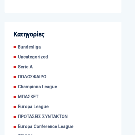
Kατηγορίες
Bundesliga
Uncategorized
Serie A
ΠΟΔΟΣΦΑΙΡΟ
Champions League
ΜΠΑΣΚΕΤ
Europa League
ΠΡΟΤΑΣΕΙΣ ΣΥΝΤΑΚΤΩΝ
Europa Conference League