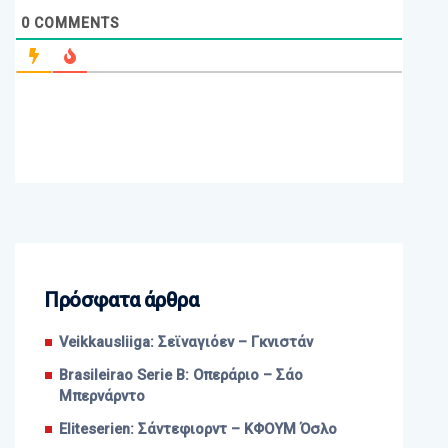
0
COMMENTS
Πρόσφατα άρθρα
Veikkausliiga: Σεϊναγιόεν – Γκνιστάν
Brasileirao Serie B: Οπεράριο – Σάο
Μπερνάρντο
Eliteserien: Σάντεφιορντ – ΚΦΟΥΜ Όσλο