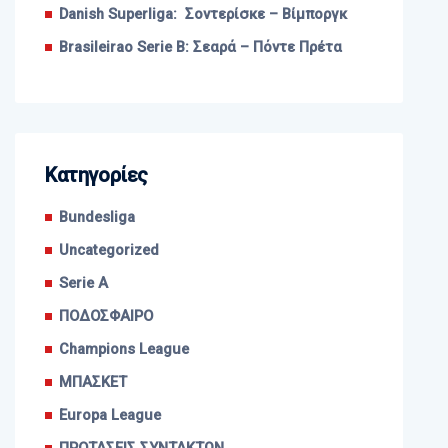
Danish Superliga: Σοντερίσκε – Βίμποργκ
Brasileirao Serie B: Σεαρά – Πόντε Πρέτα
Kατηγορίες
Bundesliga
Uncategorized
Serie A
ΠΟΔΟΣΦΑΙΡΟ
Champions League
ΜΠΑΣΚΕΤ
Europa League