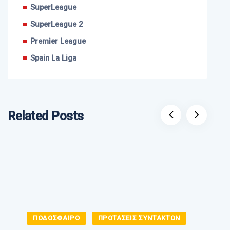
SuperLeague
SuperLeague 2
Premier League
Spain La Liga
Related Posts
ΠΟΔΟΣΦΑΙΡΟ
ΠΡΟΤΑΣΕΙΣ ΣΥΝΤΑΚΤΩΝ