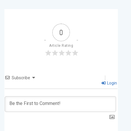
0
Article Rating
Subscribe
Login