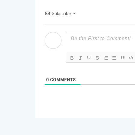
Subscribe
0
COMMENTS