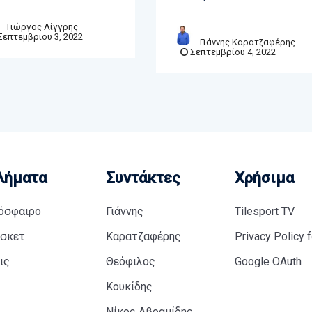
Γιώργος Λίγγρης
επτεμβρίου 3, 2022
Γιάννης Καρατζαφέρης
Σεπτεμβρίου 4, 2022
λήματα
Συντάκτες
Χρήσιμα
όσφαιρο
Γιάννης
Tilesport TV
σκετ
Καρατζαφέρης
Privacy Policy f
ις
Θεόφιλος
Google OAuth
Κουκίδης
Νίκος Αβραμίδης