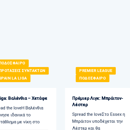
ΠΟΔΟΣΦΑΙΡΟ
ΠΡΟΤΑΣΕΙΣ ΣΥΝΤΑΚΤΩΝ
PREMIER LEAGUE
SPAIN LA LIGA
ΠΟΔΟΣΦΑΙΡΟ
Liga: Βαλένθια – Χετάφε
Πρέμιερ Λιγκ: Μπράιτον-
Λέστερ
ad the loveΗ Βαλένθια
Spread the loveΣτο Essex η
νησε ιδανικά το
Μπράιτον υποδέχεται την
τάθλημα με νίκη στο
Λέστερ και θα