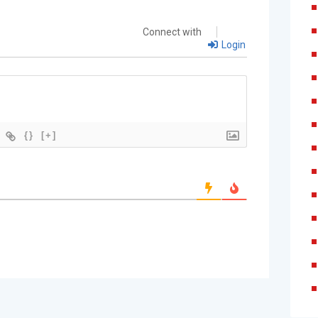
Connect with
Login
{}
[+]