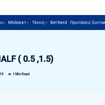
ρο
Μπάσκετ
Τέννις
Bet Nerd
Προτάσεις Συντα
LF ( 0.5 ,1.5)
19
1 Min Read