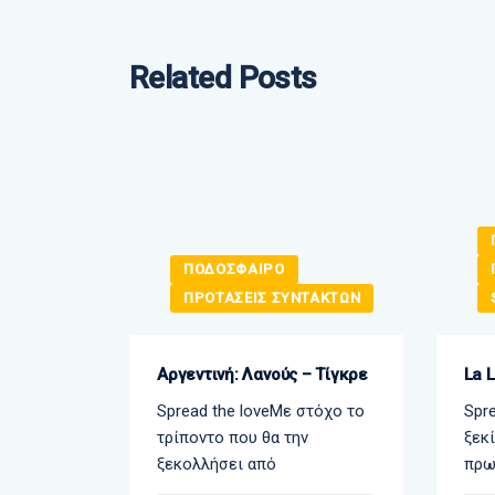
Related Posts
ΠΟΔΟΣΦΑΙΡΟ
E
ΠΡΟΤΑΣΕΙΣ ΣΥΝΤΑΚΤΩΝ
Αργεντινή: Λανούς – Τίγκρε
La 
σεναλ
Spread the loveΜε στόχο το
Spre
 θέατρο
τρίποντο που θα την
ξεκί
ξεκολλήσει από
πρω
έκλεψε