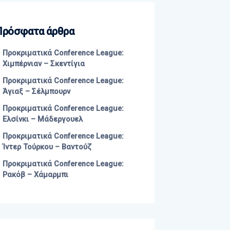
Πρόσφατα άρθρα
Προκριματικά Conference League:
Χιμπέρνιαν – Σκεντίγια
Προκριματικά Conference League:
Άγιαξ – Σέλμπουρν
Προκριματικά Conference League:
Ελσίνκι – Μάδεργουελ
Προκριματικά Conference League:
Ίντερ Τούρκου – Βαντούζ
Προκριματικά Conference League:
Ρακόβ – Χάμαρμπι