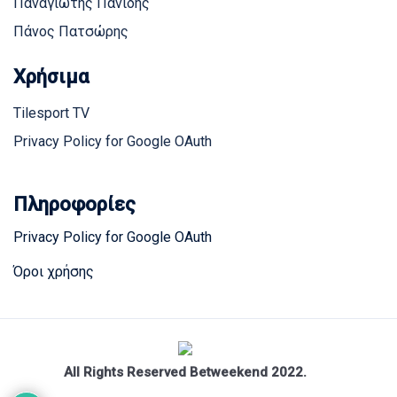
Παναγιώτης Πανίδης
Πάνος Πατσώρης
Χρήσιμα
Tilesport TV
Privacy Policy for Google OAuth
Πληροφορίες
Privacy Policy for Google OAuth
Όροι χρήσης
All Rights Reserved Betweekend 2022.