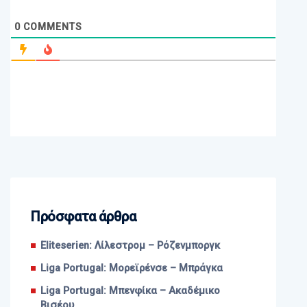
0
COMMENTS
Πρόσφατα άρθρα
Eliteserien: Λίλεστρομ – Ρόζενμποργκ
Liga Portugal: Μορεϊρένσε – Μπράγκα
Liga Portugal: Μπενφίκα – Ακαδέμικο
Βισέου