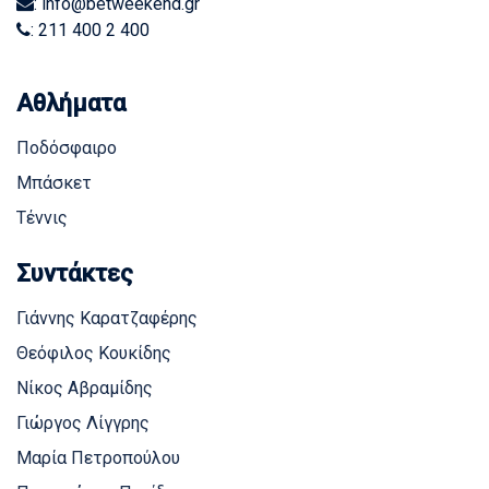
: info@betweekend.gr
: 211 400 2 400
Αθλήματα
Ποδόσφαιρο
Μπάσκετ
Τέννις
Συντάκτες
Γιάννης Καρατζαφέρης
Θεόφιλος Κουκίδης
Νίκος Αβραμίδης
Γιώργος Λίγγρης
Μαρία Πετροπούλου