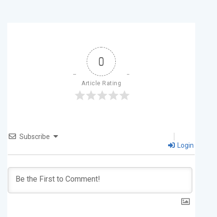
0
Article Rating
Subscribe
Login