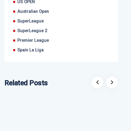
US OPEN
Australian Open
SuperLeague
SuperLeague 2
Premier League
Spain La Liga
Related Posts