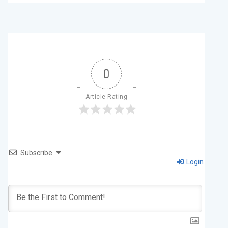
0
Article Rating
Subscribe
Login