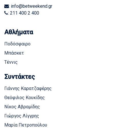
: info@betweekend.gr
: 211 400 2 400
Αθλήματα
Ποδόσφαιρο
Μπάσκετ
Τέννις
Συντάκτες
Γιάννης Καρατζαφέρης
Θεόφιλος Κουκίδης
Νίκος Αβραμίδης
Γιώργος Λίγγρης
Μαρία Πετροπούλου