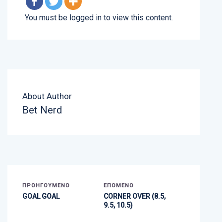
You must be logged in to view this content.
About Author
Bet Nerd
ΠΡΟΗΓΟΎΜΕΝΟ
ΕΠΌΜΕΝΟ
GOAL GOAL
CORNER OVER (8.5,
9.5, 10.5)