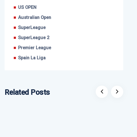
US OPEN
Australian Open
SuperLeague
SuperLeague 2
Premier League
Spain La Liga
Related Posts