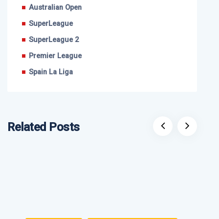
Australian Open
SuperLeague
SuperLeague 2
Premier League
Spain La Liga
Related Posts