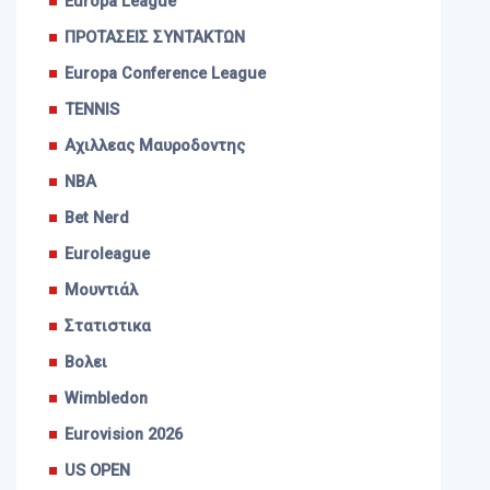
Europa League
ΠΡΟΤΑΣΕΙΣ ΣΥΝΤΑΚΤΩΝ
Europa Conference League
TENNIS
Αχιλλεας Μαυροδοντης
NBA
Bet Nerd
Euroleague
Μουντιάλ
Στατιστικα
Βολει
Wimbledon
Eurovision 2026
US OPEN