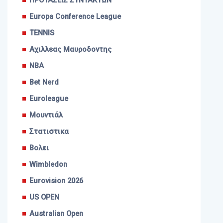
ΠΡΟΤΑΣΕΙΣ ΣΥΝΤΑΚΤΩΝ
Europa Conference League
TENNIS
Αχιλλεας Μαυροδοντης
NBA
Bet Nerd
Euroleague
Μουντιάλ
Στατιστικα
Βολει
Wimbledon
Eurovision 2026
US OPEN
Australian Open