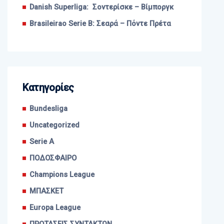
Danish Superliga: Σοντερίσκε – Βίμποργκ
Brasileirao Serie B: Σεαρά – Πόντε Πρέτα
Kατηγορίες
Bundesliga
Uncategorized
Serie A
ΠΟΔΟΣΦΑΙΡΟ
Champions League
ΜΠΑΣΚΕΤ
Europa League