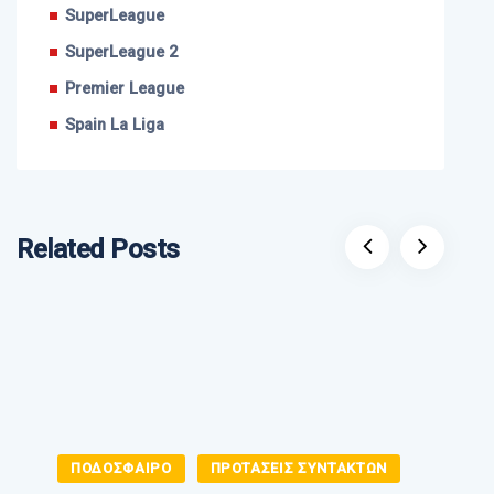
SuperLeague
SuperLeague 2
Premier League
Spain La Liga
Related Posts
ΠΟΔΟΣΦΑΙΡΟ
ΠΡΟΤΑΣΕΙΣ ΣΥΝΤΑΚΤΩΝ