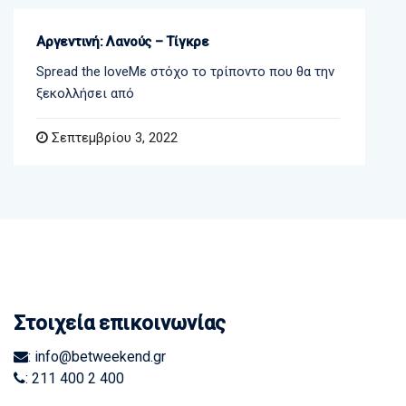
Αργεντινή: Λανούς – Τίγκρε
Spread the loveΜε στόχο το τρίποντο που θα την
ξεκολλήσει από
Σεπτεμβρίου 3, 2022
Στοιχεία επικοινωνίας
: info@betweekend.gr
: 211 400 2 400