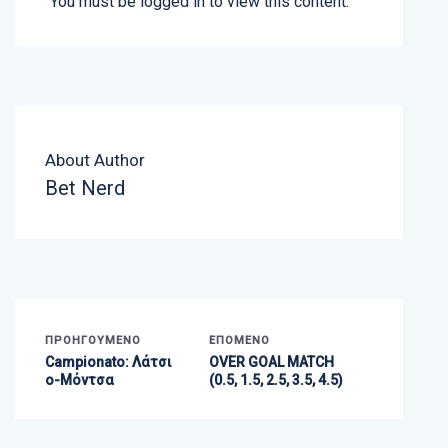
You must be logged in to view this content.
About Author
Bet Nerd
ΠΡΟΗΓΟΎΜΕΝΟ
ΕΠΌΜΕΝΟ
Campionato: Λάτσι
OVER GOAL MATCH
ο-Μόντσα
(0.5, 1.5, 2.5, 3.5, 4.5)