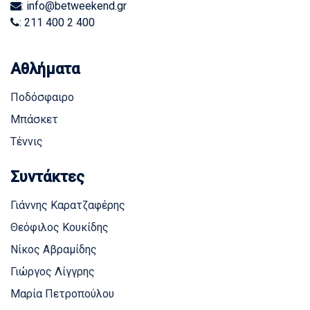
: info@betweekend.gr
: 211 400 2 400
Αθλήματα
Ποδόσφαιρο
Μπάσκετ
Τέννις
Συντάκτες
Γιάννης Καρατζαφέρης
Θεόφιλος Κουκίδης
Νίκος Αβραμίδης
Γιώργος Λίγγρης
Μαρία Πετροπούλου