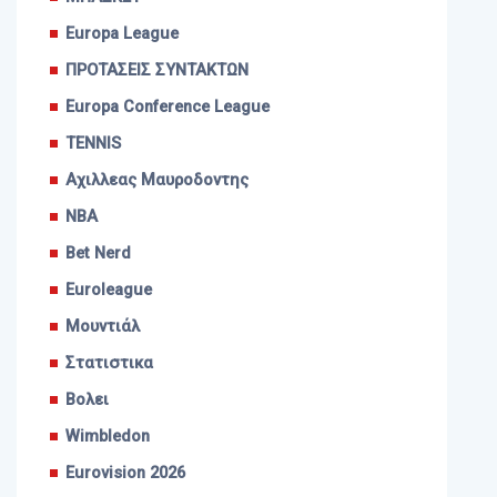
Europa League
ΠΡΟΤΑΣΕΙΣ ΣΥΝΤΑΚΤΩΝ
Europa Conference League
TENNIS
Αχιλλεας Μαυροδοντης
NBA
Bet Nerd
Euroleague
Μουντιάλ
Στατιστικα
Βολει
Wimbledon
Eurovision 2026