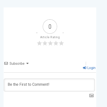
0
Article Rating
Subscribe
Login