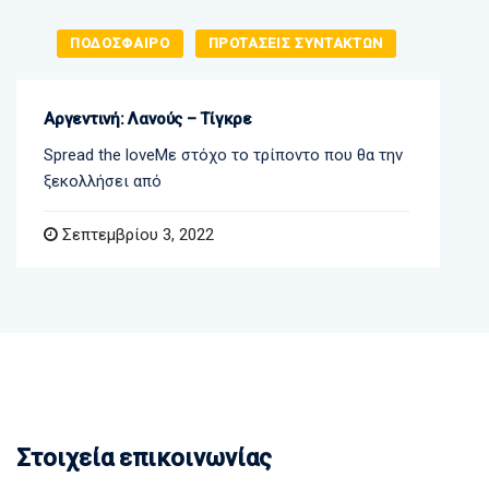
ΠΟΔΟΣΦΑΙΡΟ
ΠΡΟΤΑΣΕΙΣ ΣΥΝΤΑΚΤΩΝ
Αργεντινή: Λανούς – Τίγκρε
Spread the loveΜε στόχο το τρίποντο που θα την
ξεκολλήσει από
Σεπτεμβρίου 3, 2022
Στοιχεία επικοινωνίας