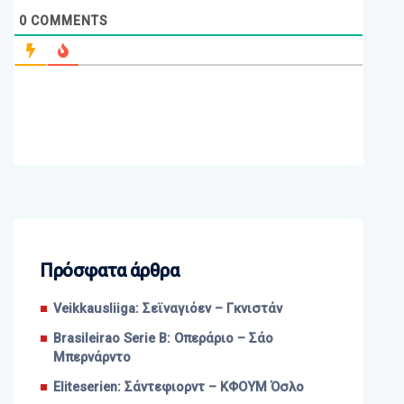
0
COMMENTS
Πρόσφατα άρθρα
Veikkausliiga: Σεϊναγιόεν – Γκνιστάν
Brasileirao Serie B: Οπεράριο – Σάο
Μπερνάρντο
Eliteserien: Σάντεφιορντ – ΚΦΟΥΜ Όσλο