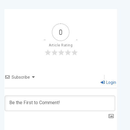
0
Article Rating
Subscribe
Login