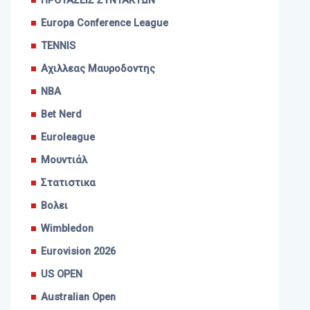
ΠΡΟΤΑΣΕΙΣ ΣΥΝΤΑΚΤΩΝ
Europa Conference League
TENNIS
Αχιλλεας Μαυροδοντης
NBA
Bet Nerd
Euroleague
Μουντιάλ
Στατιστικα
Βολει
Wimbledon
Eurovision 2026
US OPEN
Australian Open