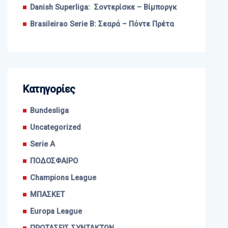
Danish Superliga: Σοντερίσκε – Βίμποργκ
Brasileirao Serie B: Σεαρά – Πόντε Πρέτα
Kατηγορίες
Bundesliga
Uncategorized
Serie A
ΠΟΔΟΣΦΑΙΡΟ
Champions League
ΜΠΑΣΚΕΤ
Europa League