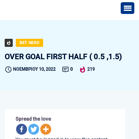
BET NERD
OVER GOAL FIRST HALF ( 0.5 ,1.5)
ΝΟΕΜΒΡΊΟΥ 10, 2022
0
219
Spread the love