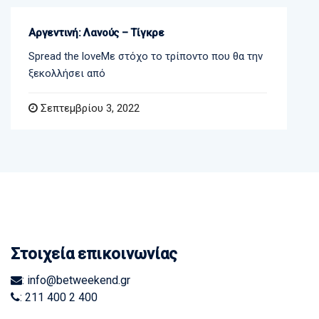
Αργεντινή: Λανούς – Τίγκρε
Spread the loveΜε στόχο το τρίποντο που θα την
ξεκολλήσει από
Σεπτεμβρίου 3, 2022
Στοιχεία επικοινωνίας
: info@betweekend.gr
: 211 400 2 400