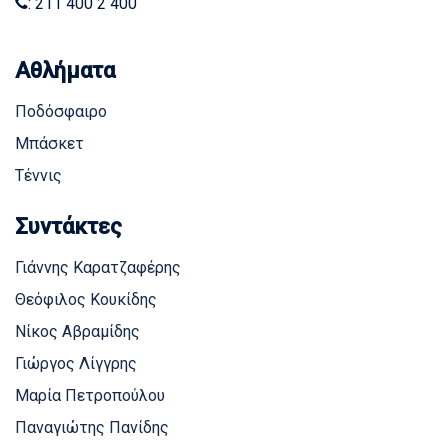
: 211 400 2 400
Αθλήματα
Ποδόσφαιρο
Μπάσκετ
Τέννις
Συντάκτες
Γιάννης Καρατζαφέρης
Θεόφιλος Κουκίδης
Νίκος Αβραμίδης
Γιώργος Λίγγρης
Μαρία Πετροπούλου
Παναγιώτης Πανίδης