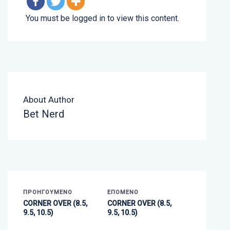
You must be logged in to view this content.
About Author
Bet Nerd
ΠΡΟΗΓΟΎΜΕΝΟ
ΕΠΌΜΕΝΟ
CORNER OVER (8.5,
CORNER OVER (8.5,
9.5, 10.5)
9.5, 10.5)