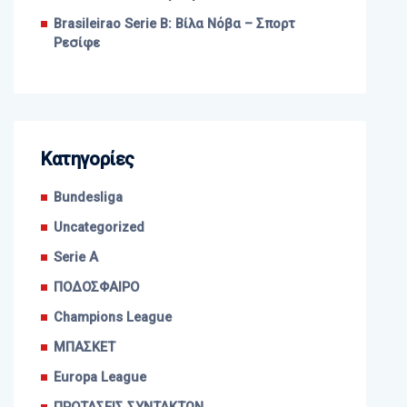
Brasileirao Serie B: Βίλα Νόβα – Σπορτ
Ρεσίφε
Kατηγορίες
Bundesliga
Uncategorized
Serie A
ΠΟΔΟΣΦΑΙΡΟ
Champions League
ΜΠΑΣΚΕΤ
Europa League