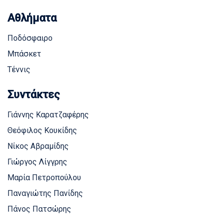
Αθλήματα
Ποδόσφαιρο
Μπάσκετ
Τέννις
Συντάκτες
Γιάννης Καρατζαφέρης
Θεόφιλος Κουκίδης
Νίκος Αβραμίδης
Γιώργος Λίγγρης
Μαρία Πετροπούλου
Παναγιώτης Πανίδης
Πάνος Πατσώρης