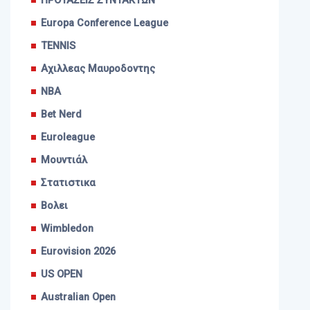
ΠΡΟΤΑΣΕΙΣ ΣΥΝΤΑΚΤΩΝ
Europa Conference League
TENNIS
Αχιλλεας Μαυροδοντης
NBA
Bet Nerd
Euroleague
Μουντιάλ
Στατιστικα
Βολει
Wimbledon
Eurovision 2026
US OPEN
Australian Open