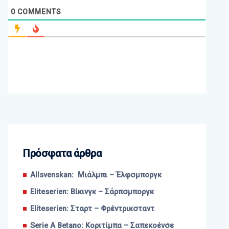
0
COMMENTS
Πρόσφατα άρθρα
Allsvenskan: Μιάλμπι – Έλφσμποργκ
Eliteserien: Βίκινγκ – Σάρπσμποργκ
Eliteserien: Σταρτ – Φρέντρικσταντ
Serie A Betano: Κοριτίμπα – Σαπεκοένσε