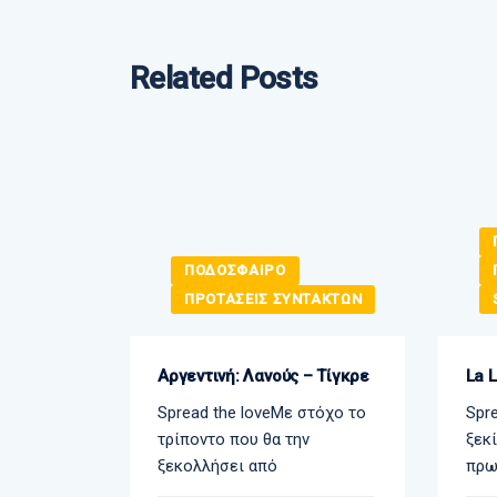
Related Posts
ΠΟΔΟΣΦΑΙΡΟ
E
ΠΡΟΤΑΣΕΙΣ ΣΥΝΤΑΚΤΩΝ
Αργεντινή: Λανούς – Τίγκρε
La 
σεναλ
Spread the loveΜε στόχο το
Spre
 θέατρο
τρίποντο που θα την
ξεκί
ξεκολλήσει από
πρω
έκλεψε