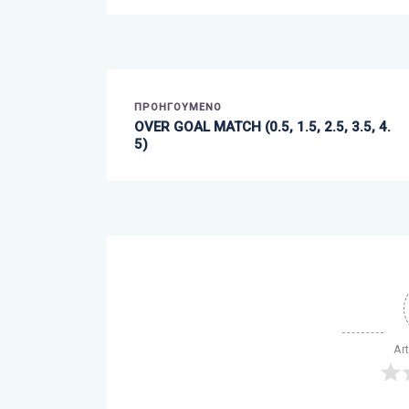
ΠΡΟΗΓΟΎΜΕΝΟ
OVER GOAL MATCH (0.5, 1.5, 2.5, 3.5, 4.
5)
Ar