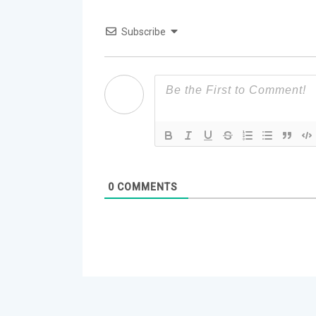
Subscribe
0
COMMENTS