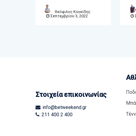
Θεόφιλος Κουκίδης
Σεπτεμβρίου 3, 2022
Σ
αφέρης
22
Αθ
Ποδ
Στοιχεία επικοινωνίας
Μπά
: info@betweekend.gr
Τένν
: 211 400 2 400