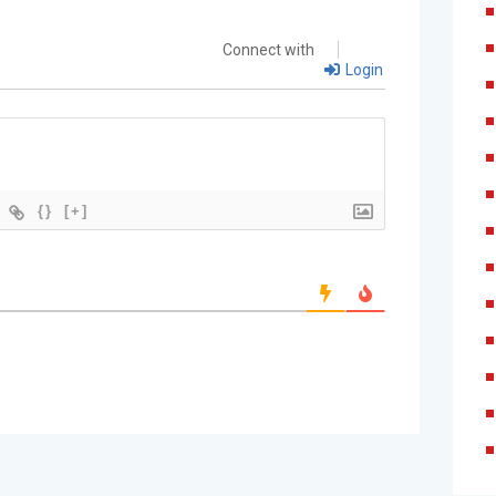
Connect with
Login
{}
[+]