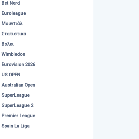
Bet Nerd
Euroleague
Μουντιάλ
Στατιστικα
Βολει
Wimbledon
Eurovision 2026
US OPEN
Australian Open
SuperLeague
SuperLeague 2
Premier League
Spain La Liga