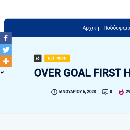
Αρχική
Ποδόσφαι
BET NERD
OVER GOAL FIRST HA
ΙΑΝΟΥΑΡΊΟΥ 6, 2023
0
2