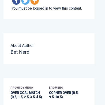
You must be logged in to view this content.
About Author
Bet Nerd
ΠΡΟΗΓΟΎΜΕΝΟ
ΕΠΌΜΕΝΟ
OVER GOAL MATCH
CORNER OVER (8.5,
(0.5, 1.5, 2.5, 3.5, 4.5)
9.5, 10.5)