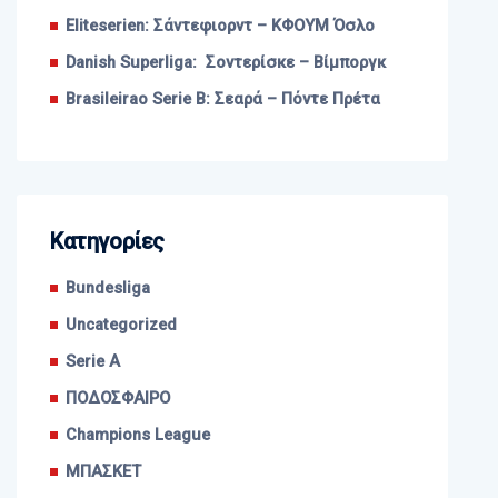
Eliteserien: Σάντεφιορντ – ΚΦΟΥΜ Όσλο
Danish Superliga: Σοντερίσκε – Βίμποργκ
Brasileirao Serie B: Σεαρά – Πόντε Πρέτα
Kατηγορίες
Bundesliga
Uncategorized
Serie A
ΠΟΔΟΣΦΑΙΡΟ
Champions League
ΜΠΑΣΚΕΤ