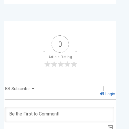
0
Article Rating
Subscribe
Login