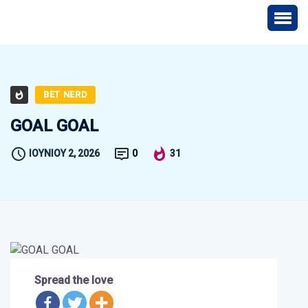
BET NERD
GOAL GOAL
ΙΟΥΝΊΟΥ 2, 2026
0
31
Spread the love