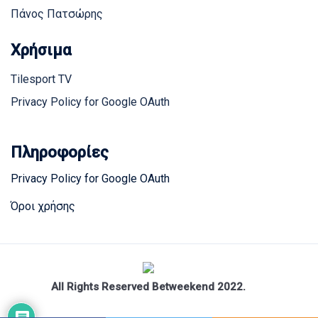
Πάνος Πατσώρης
Χρήσιμα
Tilesport TV
Privacy Policy for Google OAuth
Πληροφορίες
Privacy Policy for Google OAuth
Όροι χρήσης
All Rights Reserved Betweekend 2022.