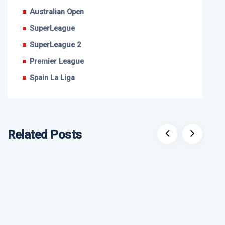
Australian Open
SuperLeague
SuperLeague 2
Premier League
Spain La Liga
Related Posts