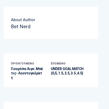
About Author
Bet Nerd
ΠΡΟΗΓΟΎΜΕΝΟ
ΕΠΌΜΕΝΟ
Γιουρόπα Λιγκ: Μπέ
UNDER GOAL MATCH
τις- Λουντογκόρετ
(0,5, 1.5, 2.5, 3.5 ,4.5)
ς