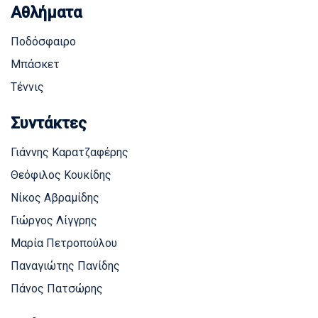
Αθλήματα
Ποδόσφαιρο
Μπάσκετ
Τέννις
Συντάκτες
Γιάννης Καρατζαφέρης
Θεόφιλος Κουκίδης
Νίκος Αβραμίδης
Γιώργος Λίγγρης
Μαρία Πετροπούλου
Παναγιώτης Πανίδης
Πάνος Πατσώρης