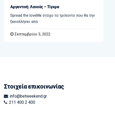
Αργεντινή: Λανούς – Τίγκρε
Spread the loveΜε στόχο το τρίποντο που θα την
ξεκολλήσει από
Σεπτεμβρίου 3, 2022
Στοιχεία επικοινωνίας
: info@betweekend.gr
: 211 400 2 400