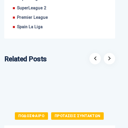
SuperLeague 2
Premier League
Spain La Liga
Related Posts
ΠΟΔΟΣΦΑΙΡΟ
ΠΡΟΤΑΣΕΙΣ ΣΥΝΤΑΚΤΩΝ